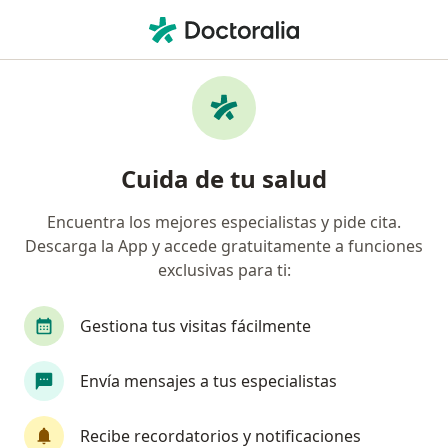
Men
Trastorno Mixto De Ansiedad Y Depresión • Envigado, Antioquia
Filtros
• 1
Seguro
Mapa
Especialistas en Trastorno mixto de
Cuida de tu salud
ansiedad y depresión en Envigado
Encuentra los mejores especialistas y pide cita.
Descarga la App y accede gratuitamente a funciones
¿Qué especialidad estás buscando?
exclusivas para ti:
Psicólogo
Psiquiatra
Neuropsicólogo
Gestiona tus visitas fácilmente
Envía mensajes a tus especialistas
Recibe recordatorios y notificaciones