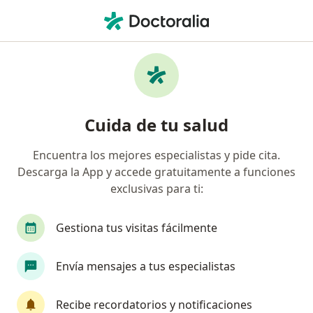
Men
Trastorno De Pánico • Envigado, Antioquia
Filtros
• 1
Seguro
Mapa
Especialistas en Trastorno de pánico en
Cuida de tu salud
Envigado
Encuentra los mejores especialistas y pide cita.
Descarga la App y accede gratuitamente a funciones
¿Qué especialidad estás buscando?
exclusivas para ti:
Psicólogo
Psiquiatra
Sexólogo
Epide
Gestiona tus visitas fácilmente
Envía mensajes a tus especialistas
Recibe recordatorios y notificaciones