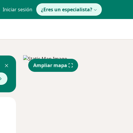
Iniciar sesión
¿Eres un especialista?
Ampliar mapa
Jue
Vie
Sáb
13 Ago
14 Ago
15 Ago