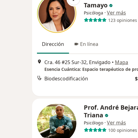
Tamayo
·
Ver más
Psicóloga
123 opiniones
Dirección
En línea
Cra. 46 #25 Sur-32, Envigado
•
Mapa
Biodescodificación
$
Prof. André Beja
Triana
·
Ver más
Psicólogo
100 opiniones