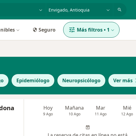
dad, enfermedad o nombre
p. ej. Bogotá
nibles
Seguro
Más filtros
•
1
go
Epidemiólogo
Neuropsicólogo
Ver más
rdona
Hoy
Mañana
Mar
Mié
9 Ago
10 Ago
11 Ago
12 Ago
La reserva de citas en línea no está