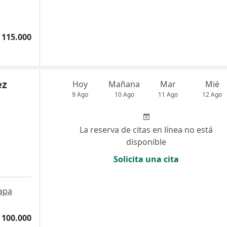
 115.000
ez
Hoy
Mañana
Mar
Mié
9 Ago
10 Ago
11 Ago
12 Ago
La reserva de citas en línea no está
disponible
Solicita una cita
apa
 100.000