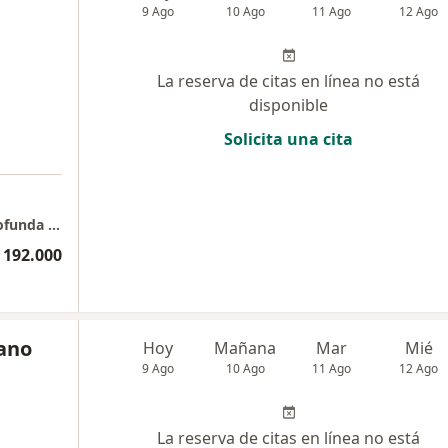
9 Ago
10 Ago
11 Ago
12 Ago
La reserva de citas en línea no está
disponible
Solicita una cita
Esencia Cuántica: Espacio terapéutico de profunda transformación
 192.000
rano
Hoy
Mañana
Mar
Mié
9 Ago
10 Ago
11 Ago
12 Ago
La reserva de citas en línea no está