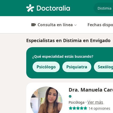
especiali
Consulta en línea
Fechas dispo
Especialistas en Distimia en Envigado
¿Qué especialidad estás buscando?
Psicólogo
Psiquiatra
Sexólo
Dra. Manuela Ca
·
Ver más
Psicóloga
14 opiniones