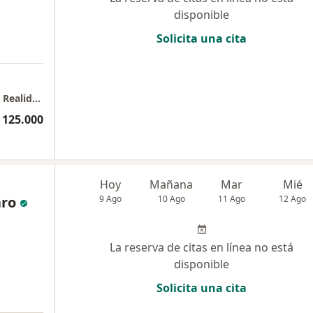
disponible
Solicita una cita
a
Centro de Servicios de Psicología, Sentido & Realidad
 125.000
Hoy
Mañana
Mar
Mié
aro
9 Ago
10 Ago
11 Ago
12 Ago
La reserva de citas en línea no está
disponible
Solicita una cita