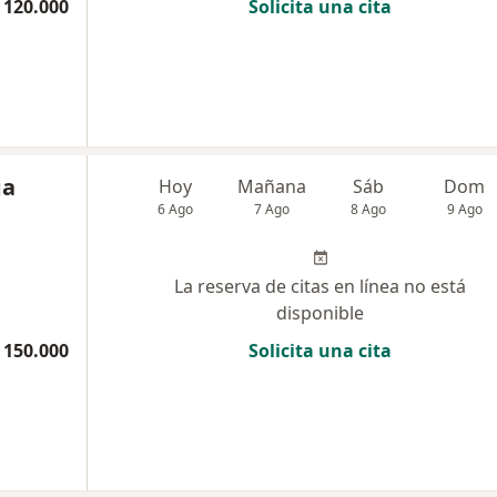
 120.000
Solicita una cita
ga
Hoy
Mañana
Sáb
Dom
6 Ago
7 Ago
8 Ago
9 Ago
La reserva de citas en línea no está
disponible
 150.000
Solicita una cita