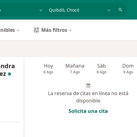
dad, enfermedad o nombre
p. ej. Bogotá
nibles
Más filtros
andra
Hoy
Mañana
Sáb
Dom
ez
6 Ago
7 Ago
8 Ago
9 Ago
La reserva de citas en línea no está
disponible
Solicita una cita