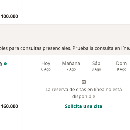
 100.000
bles para consultas presenciales. Prueba la consulta en líne
a
Hoy
Mañana
Sáb
Dom
6 Ago
7 Ago
8 Ago
9 Ago
La reserva de citas en línea no está
disponible
 160.000
Solicita una cita