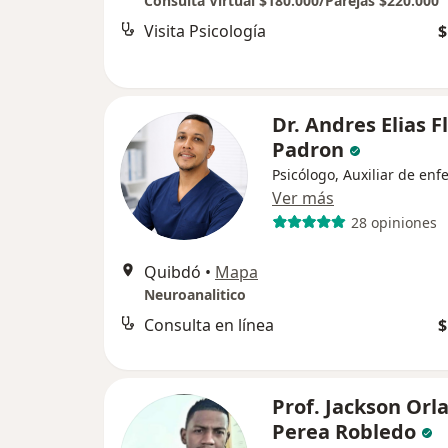
Consulta Virtual $180.000/Parejas $220.000
Visita Psicología
$
Dr. Andres Elias F
Padron
Psicólogo, Auxiliar de enf
Ver más
28 opiniones
Quibdó
•
Mapa
Neuroanalitico
Consulta en línea
$
Prof. Jackson Orl
Perea Robledo