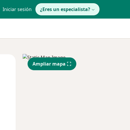
Iniciar sesión
¿Eres un especialista?
Lun
Mar
Mié
Ampliar mapa
10 Ago
11 Ago
12 Ago