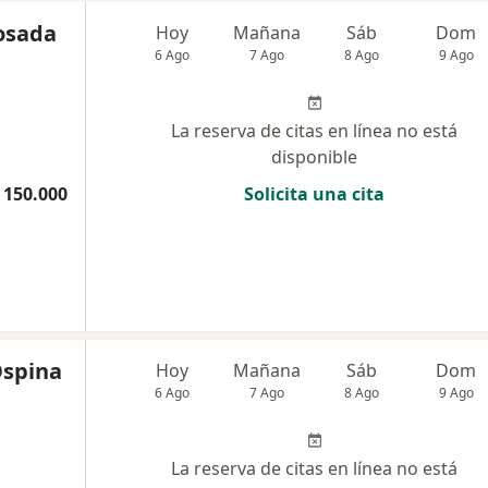
Posada
Hoy
Mañana
Sáb
Dom
6 Ago
7 Ago
8 Ago
9 Ago
La reserva de citas en línea no está
disponible
 150.000
Solicita una cita
Ospina
Hoy
Mañana
Sáb
Dom
6 Ago
7 Ago
8 Ago
9 Ago
La reserva de citas en línea no está