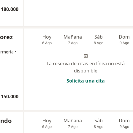
 180.000
lorez
Hoy
Mañana
Sáb
Dom
6 Ago
7 Ago
8 Ago
9 Ago
·
ermería
La reserva de citas en línea no está
disponible
Solicita una cita
 150.000
ando
Hoy
Mañana
Sáb
Dom
6 Ago
7 Ago
8 Ago
9 Ago