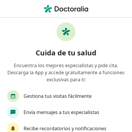
Men
Psiquiatra • Bello, Antioquia
Filtros
Seguro
Mapa
Psiquiatras en Bello
Cuida de tu salud
Encuentra los mejores especialistas y pide cita.
¿Cuál es tu compañía aseguradora?
Descarga la App y accede gratuitamente a funciones
Suramericana S.A.
exclusivas para ti:
Coomeva Medicina Prepagada S.A.
Gestiona tus visitas fácilmente
Envía mensajes a tus especialistas
Recibe recordatorios y notificaciones