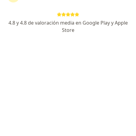
4.8 y 4.8 de valoración media en Google Play y Apple
Store
Dr. Oscar Carmona
Psiquiatra
15 opiniones
Dirección
En línea
Av 40 # 55A - 41, Bello
•
Mapa
Cutix - centro de especialistas
Atención psiquiátrica integral
$ 245.000
Este especialista no ofrece reserva de cita en línea en esta dirección.
Solicita una cita