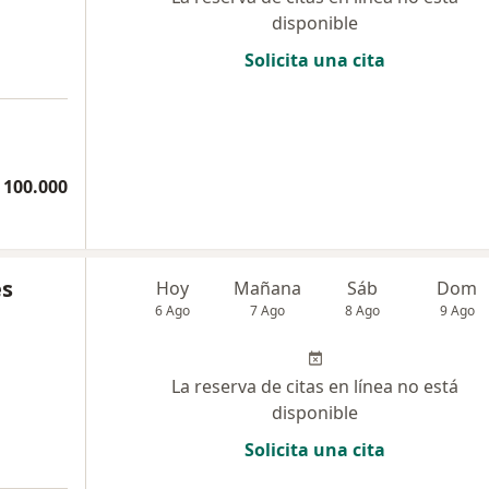
disponible
Solicita una cita
 100.000
es
Hoy
Mañana
Sáb
Dom
6 Ago
7 Ago
8 Ago
9 Ago
La reserva de citas en línea no está
disponible
Solicita una cita