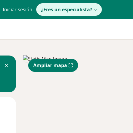
Iniciar sesión
¿Eres un especialista?
Ampliar mapa
Lun
Mar
Mié
10 Ago
11 Ago
12 Ago