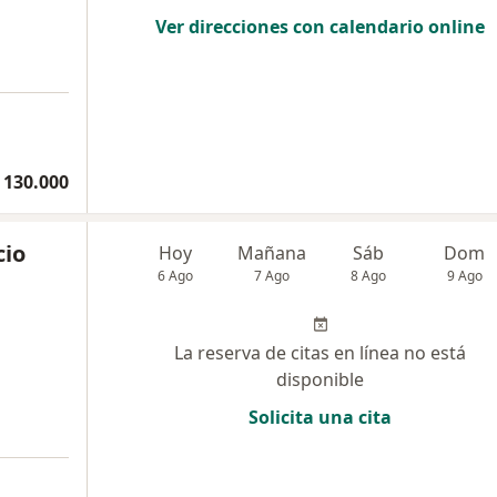
Ver direcciones con calendario online
 130.000
cio
Hoy
Mañana
Sáb
Dom
6 Ago
7 Ago
8 Ago
9 Ago
La reserva de citas en línea no está
disponible
Solicita una cita