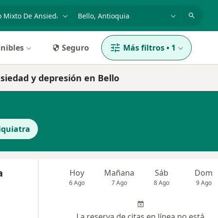
dad, enfermedad o nombre
p. ej. Bogotá
nibles
Seguro
Más filtros
•
1
nsiedad y depresión en Bello
iquiatra
a
Hoy
Mañana
Sáb
Dom
6 Ago
7 Ago
8 Ago
9 Ago
La reserva de citas en línea no está