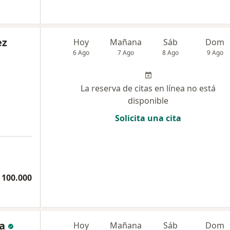
ez
Hoy
Mañana
Sáb
Dom
6 Ago
7 Ago
8 Ago
9 Ago
La reserva de citas en línea no está
disponible
Solicita una cita
 100.000
a
Hoy
Mañana
Sáb
Dom