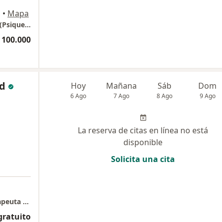
o
•
Mapa
Consultorio Psicológico en Bello- Antioquia (Psiqueracional)
 100.000
nd
Hoy
Mañana
Sáb
Dom
6 Ago
7 Ago
8 Ago
9 Ago
La reserva de citas en línea no está
disponible
Solicita una cita
a
Bello - Alma & Mente Psychology - Psicoterapeuta Bibiana Brand
gratuito