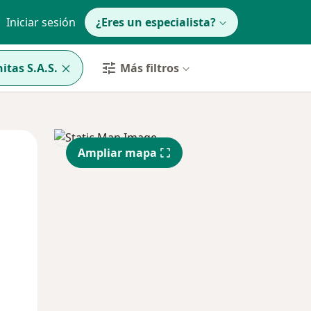
Iniciar sesión
¿Eres un especialista?
itas S.A.S.
Más filtros
Mar
Mié
Jue
Ampliar mapa
11 Ago
12 Ago
13 Ago