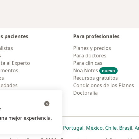
os pacientes
Para profesionales
listas
Planes y precios
s
Para doctores
ta al Experto
Para clinicas
amentos
Noa Notes
nuevo
os
Recursos gratuitos
medades
Condiciones de los Planes
tas Frecuentes
Doctoralia
ión para móvil
e
na mejor experiencia.
ueva pestaña
en una nueva pestaña
e abre en una nueva pestaña
se abre en una nueva pestaña
se abre en una nueva pestaña
se abre en una nueva pestaña
se abre en una nueva p
se abre en una
se abre e
se
Italia
,
Deutschland
,
Česko
,
Portugal
,
México
,
Chile
,
Brasil
,
A