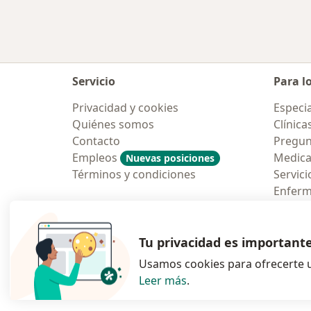
Servicio
Para l
Privacidad y cookies
Especia
Quiénes somos
Clínica
Contacto
Pregun
Empleos
Medic
Nuevas posiciones
Términos y condiciones
Servici
Enfer
Pregun
Aplicac
Tu privacidad es important
Usamos cookies para ofrecerte u
Leer más
.
se abre en una n
se abre 
s
Polska
,
Türkiye
,
España
,