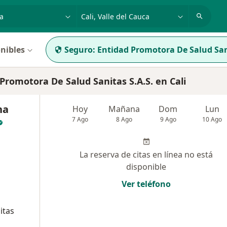
dad, enfermedad o nombre
p. ej. Bogotá
nibles
Seguro:
Entidad Promotora De Salud San
romotora De Salud Sanitas S.A.S. en Cali
na
Hoy
Mañana
Dom
Lun
7 Ago
8 Ago
9 Ago
10 Ago
La reserva de citas en línea no está
disponible
Ver teléfono
itas