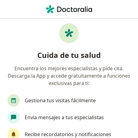
Men
Psiquiatra • Cali, Valle del Cauca
Filtros
Seguro:
Allianz Seguros S.A.
Psiquiatras recomendados de Allianz
Cuida de tu salud
Seguros S.A. en Cali
Encuentra los mejores especialistas y pide cita.
Descarga la App y accede gratuitamente a funciones
exclusivas para ti:
Gestiona tus visitas fácilmente
Envía mensajes a tus especialistas
Dra. Valentina Martan Palau
Psiquiatra
Recibe recordatorios y notificaciones
3 opiniones