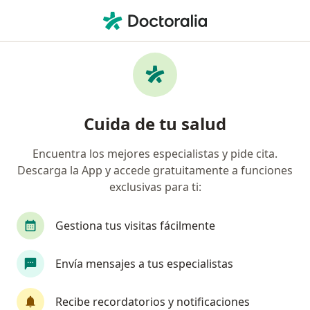
Men
Psiquiatra • Rionegro, Antioquia
Filtros
Seguro:
Compañía De Seguros
Psiquiatras recomendados de Compañía De
Cuida de tu salud
Seguros Bolívar S.A. en Rionegro
Encuentra los mejores especialistas y pide cita.
Descarga la App y accede gratuitamente a funciones
exclusivas para ti:
Gestiona tus visitas fácilmente
Envía mensajes a tus especialistas
Dra. María Cristina Flórez Lemos
Psiquiatra
Recibe recordatorios y notificaciones
24 opiniones