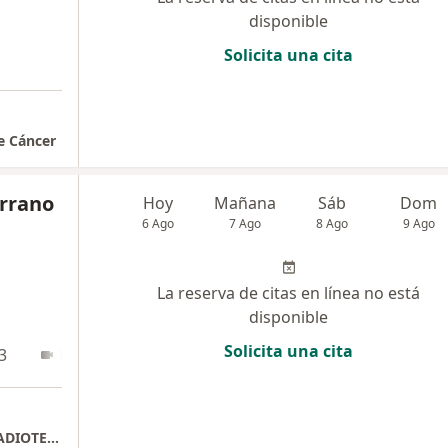
disponible
Solicita una cita
e Cáncer
errano
Hoy
Mañana
Sáb
Dom
6 Ago
7 Ago
8 Ago
9 Ago
La reserva de citas en línea no está
disponible
Solicita una cita
3
En línea
CONSULTA ESPECIALIZADA ONCOLOGICA RADIOTERAPICA