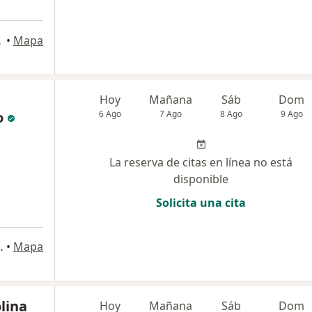
, Cartagena
•
Mapa
Hoy
Mañana
Sáb
Dom
o
6 Ago
7 Ago
8 Ago
9 Ago
La reserva de citas en línea no está
disponible
Solicita una cita
 2 Floridablanca., Floridablanca
•
Mapa
lina
Hoy
Mañana
Sáb
Dom