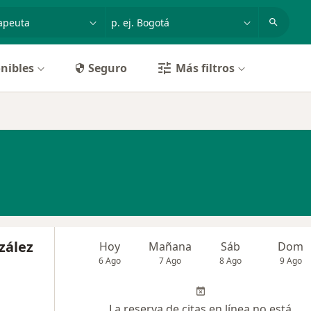
dad, enfermedad o nombre
p. ej. Bogotá
nibles
Seguro
Más filtros
zález
Hoy
Mañana
Sáb
Dom
6 Ago
7 Ago
8 Ago
9 Ago
La reserva de citas en línea no está