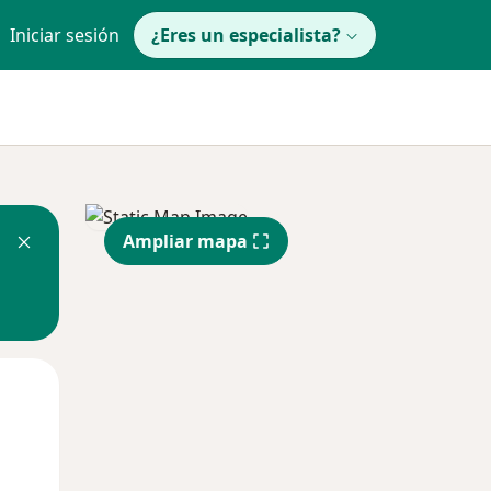
Iniciar sesión
¿Eres un especialista?
Ampliar mapa
Lun
Mar
Mié
10 Ago
11 Ago
12 Ago