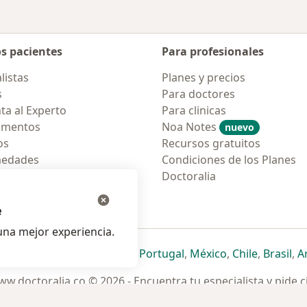
os pacientes
Para profesionales
listas
Planes y precios
s
Para doctores
ta al Experto
Para clinicas
amentos
Noa Notes
nuevo
os
Recursos gratuitos
medades
Condiciones de los Planes
tas Frecuentes
Doctoralia
ión para móvil
e
na mejor experiencia.
ueva pestaña
en una nueva pestaña
e abre en una nueva pestaña
se abre en una nueva pestaña
se abre en una nueva pestaña
se abre en una nueva pestaña
se abre en una nueva p
se abre en una
se abre e
se
Italia
,
Deutschland
,
Česko
,
Portugal
,
México
,
Chile
,
Brasil
,
A
w.doctoralia.co © 2026 - Encuentra tu especialista y pide c