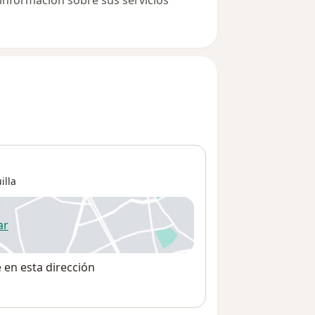
 información sobre sus servicios
illa
ar
 abre en una nueva pestaña
e en esta dirección