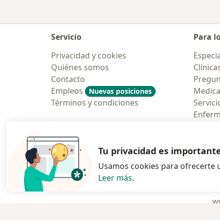
Servicio
Para l
Privacidad y cookies
Especia
Quiénes somos
Clínica
Contacto
Pregun
Empleos
Medic
Nuevas posiciones
Términos y condiciones
Servici
Enfer
Pregun
Aplicac
Tu privacidad es important
Usamos cookies para ofrecerte u
Leer más
.
se abre en una n
se abre 
s
Polska
,
Türkiye
,
España
,
ww