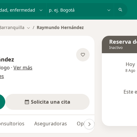
dad, enfermedad o nombre
p. ej. Bogotá
Barranquilla
Raymundo Hernández
Cambiar de ciudad
Reserva de
Inactivo
ández
Hoy
sobre las especializaciones
logo
·
Ver más
8 Ago
es
Este 
Solicita una cita
nsultorios
Aseguradoras
Opiniones