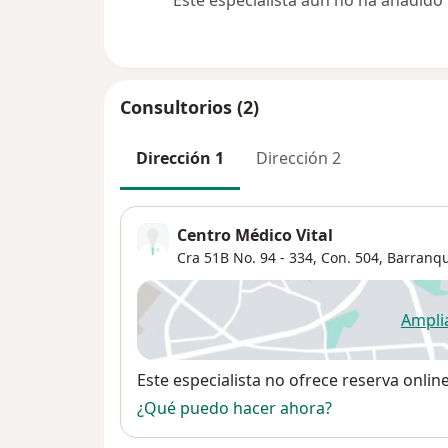
Este especialista aún no ha añadido
Consultorios (2)
Dirección 1
Dirección 2
Centro Médico Vital
Cra 51B No. 94 - 334, Con. 504,
Barranqu
Ampli
se
Disponibilidad
Este especialista no ofrece reserva onlin
¿Qué puedo hacer ahora?