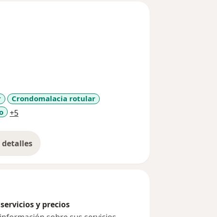
r
Crondomalacia rotular
a11y_sr_more_diseases
o
+5
detalles
bre la experiencia
servicios y precios