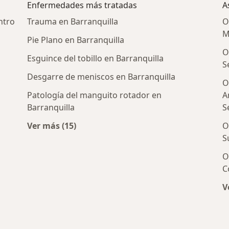
Enfermedades más tratadas
A
ntro
Trauma en Barranquilla
O
M
Pie Plano en Barranquilla
O
Esguince del tobillo en Barranquilla
S
Desgarre de meniscos en Barranquilla
O
Patología del manguito rotador en
A
Barranquilla
S
Ver más (15)
O
Más en esta categoría: Enfermedades más 
S
O
C
V