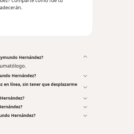
ndez? Comparte cómo fue tu
radecerán.
 Raymundo Hernández?
aumatólogo.
ymundo Hernández?
 en línea, sin tener que desplazarme
 Hernández?
Hernández?
mundo Hernández?