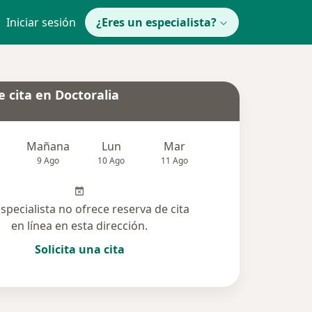
Iniciar sesión
¿Eres un especialista?
 cita en Doctoralia
Mañana
Lun
Mar
Mié
Jue
9 Ago
10 Ago
11 Ago
12 Ago
13 Ag
especialista no ofrece reserva de cita
en línea en esta dirección.
Solicita una cita