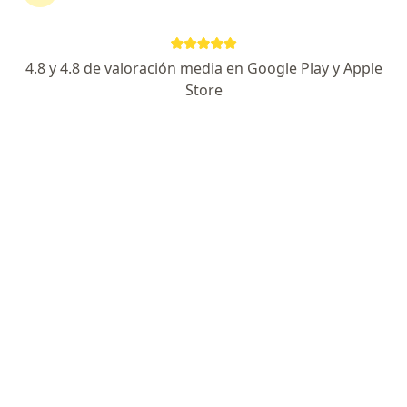
Prepagada Colsanitas S.A. en Rionegro
Ver más (1)
Más en esta categoría: Especialistas de Comp
4.8 y 4.8 de valoración media en Google Play y Apple
Store
Página De Inicio
Rionegro
Compañía De Medicina Prepagada Colsanitas S.a.