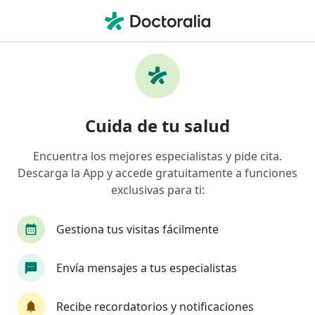
Men
Compañía De Medicina Prepagada Colsanitas S A • Rionegro, Antioquia
Búsquedas relacionadas
Especialistas de Compañía De Medicina
Prepagada Colsanitas S.A.
Cuida de tu salud
Ortopedistas y traumatólogos de Compañía De
Medicina Prepagada Colsanitas S.A. en Rionegro
Encuentra los mejores especialistas y pide cita.
Internistas de Compañía De Medicina Prepagada
Descarga la App y accede gratuitamente a funciones
Colsanitas S.A. en Rionegro
exclusivas para ti:
Cirujanos generales de Compañía De Medicina
Gestiona tus visitas fácilmente
Prepagada Colsanitas S.A. en Rionegro
Ginecólogos de Compañía De Medicina Prepagada
Envía mensajes a tus especialistas
Colsanitas S.A. en Rionegro
Otorrinolaringólogos de Compañía De Medicina
Recibe recordatorios y notificaciones