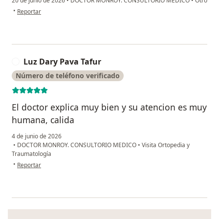
20 de junio de 2026
•
DOCTOR MONROY. CONSULTORIO MEDICO
•
Otro
en opinión del usuario Carmina morales
•
Reportar
Luz Dary Pava Tafur
L
Número de teléfono verificado
El doctor explica muy bien y su atencion es muy
humana, calida
4 de junio de 2026
•
DOCTOR MONROY. CONSULTORIO MEDICO
•
Visita Ortopedia y
Traumatología
en opinión del usuario Luz Dary Pava Tafur
•
Reportar