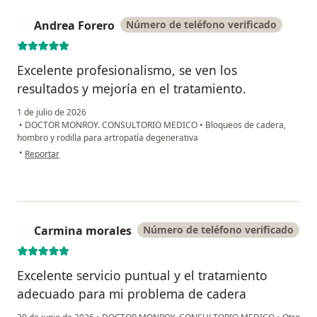
Andrea Forero
Número de teléfono verificado
A
Excelente profesionalismo, se ven los
resultados y mejoría en el tratamiento.
1 de julio de 2026
•
DOCTOR MONROY. CONSULTORIO MEDICO
•
Bloqueos de cadera,
hombro y rodilla para artropatía degenerativa
en opinión del usuario Andrea Forero
•
Reportar
Carmina morales
Número de teléfono verificado
C
Excelente servicio puntual y el tratamiento
adecuado para mi problema de cadera