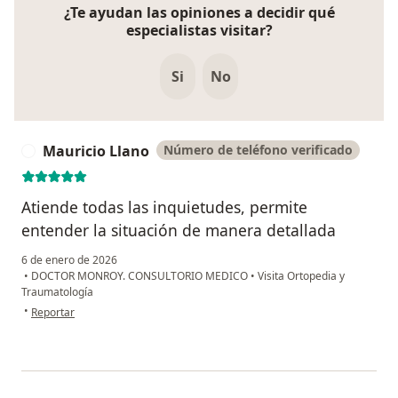
¿Te ayudan las opiniones a decidir qué
especialistas visitar?
Si
No
Mauricio Llano
Número de teléfono verificado
M
Atiende todas las inquietudes, permite
entender la situación de manera detallada
6 de enero de 2026
•
DOCTOR MONROY. CONSULTORIO MEDICO
•
Visita Ortopedia y
Traumatología
en opinión del usuario Mauricio Llano
•
Reportar