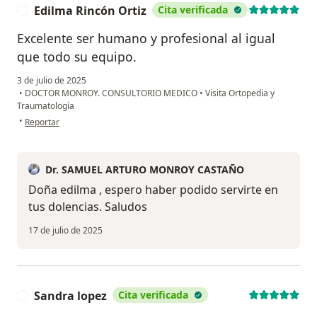
Edilma Rincón Ortiz
Cita verificada
E
Excelente ser humano y profesional al igual
que todo su equipo.
3 de julio de 2025
•
DOCTOR MONROY. CONSULTORIO MEDICO
•
Visita Ortopedia y
Traumatología
en opinión del usuario Edilma Rincón Ortiz
•
Reportar
Dr. SAMUEL ARTURO MONROY CASTAÑO
Doña edilma , espero haber podido servirte en
tus dolencias. Saludos
17 de julio de 2025
Sandra lopez
Cita verificada
S