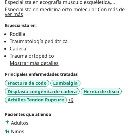
Especialista en ecografía musculo esquéletica,
Especialista en medicina orto-molecular Con más de
Acerca de mí
ver más
20 años de experiencia puestos al beneficio de los
pacientes que nos visitan. Te atiendo en insatalaciones
Especialista en:
nuevas, con técnología de punta enfocada en el
Rodilla
manejo de la artrosis y las enfermedades
Traumatología pediátrica
osteomusculares
Cadera
Trauma ortopédico
Mostrar más detalles
Principales enfermedades tratadas
Fractura de codo
Lumbalgia
Displasia congénita de cadera
Hernia de disco
a11y_sr_more_diseases
Achilles Tendon Rupture
+9
Pacientes que atiendo
Adultos
Niños