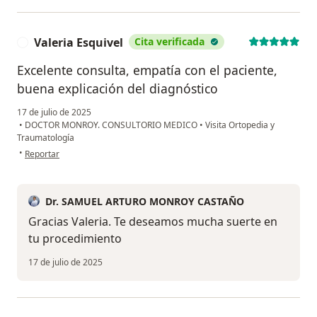
Valeria Esquivel
Cita verificada
V
Excelente consulta, empatía con el paciente,
buena explicación del diagnóstico
17 de julio de 2025
•
DOCTOR MONROY. CONSULTORIO MEDICO
•
Visita Ortopedia y
Traumatología
en opinión del usuario Valeria Esquivel
•
Reportar
Dr. SAMUEL ARTURO MONROY CASTAÑO
Gracias Valeria. Te deseamos mucha suerte en
tu procedimiento
17 de julio de 2025