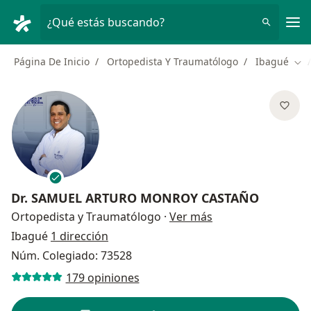
Men
¿Qué estás buscando?
Página De Inicio
Ortopedista Y Traumatólogo
Ibagué
Cam
Dr.
SAMUEL ARTURO MONROY CASTAÑO
sobre las especial
Ortopedista y Traumatólogo
·
Ver más
Ibagué
1 dirección
Núm. Colegiado: 73528
179 opiniones