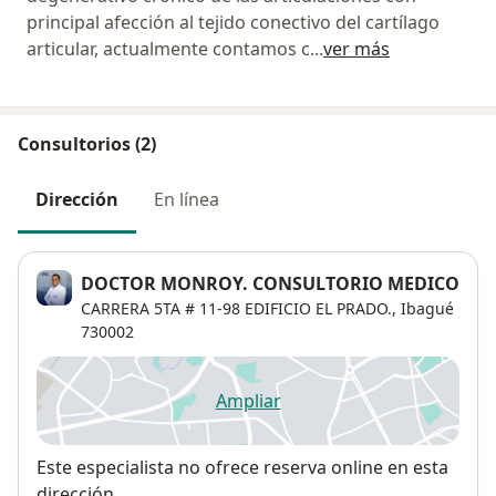
principal afección al tejido conectivo del cartílago
articular, actualmente contamos c
...
ver más
Consultorios (2)
Dirección
En línea
DOCTOR MONROY. CONSULTORIO MEDICO
CARRERA 5TA # 11-98 EDIFICIO EL PRADO.,
Ibagué
730002
Ampliar
se abre en una nueva pestañ
Disponibilidad
Este especialista no ofrece reserva online en esta
dirección