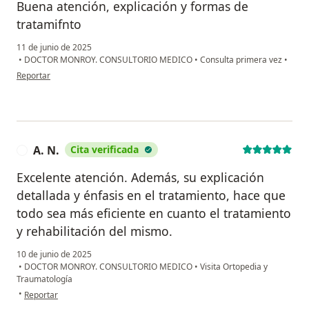
Buena atención, explicación y formas de
tratamifnto
11 de junio de 2025
•
DOCTOR MONROY. CONSULTORIO MEDICO
•
Consulta primera vez
•
en opinión del usuario Sandra lopez
Reportar
A. N.
Cita verificada
A
Excelente atención. Además, su explicación
detallada y énfasis en el tratamiento, hace que
todo sea más eficiente en cuanto el tratamiento
y rehabilitación del mismo.
10 de junio de 2025
•
DOCTOR MONROY. CONSULTORIO MEDICO
•
Visita Ortopedia y
Traumatología
en opinión del usuario A. N.
•
Reportar