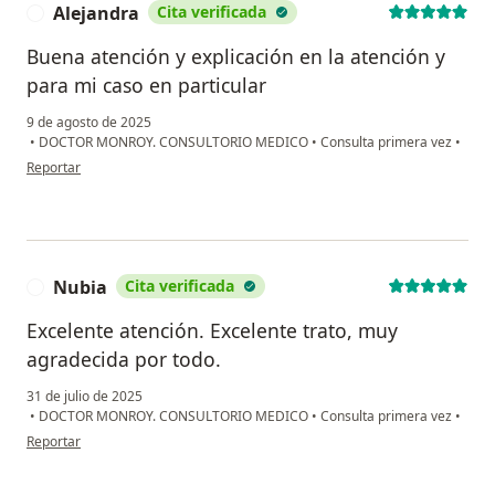
Alejandra
Cita verificada
A
Buena atención y explicación en la atención y
para mi caso en particular
9 de agosto de 2025
•
DOCTOR MONROY. CONSULTORIO MEDICO
•
Consulta primera vez
•
en opinión del usuario Alejandra
Reportar
Nubia
Cita verificada
N
Excelente atención. Excelente trato, muy
agradecida por todo.
31 de julio de 2025
•
DOCTOR MONROY. CONSULTORIO MEDICO
•
Consulta primera vez
•
en opinión del usuario Nubia
Reportar