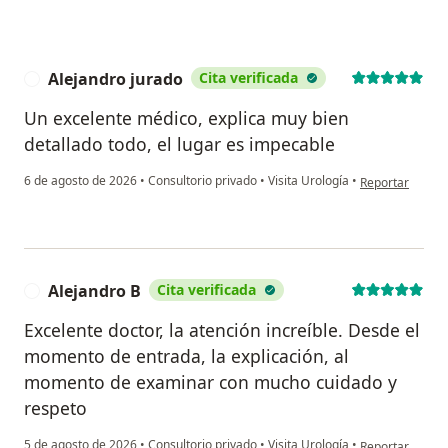
Alejandro jurado
Cita verificada
A
Un excelente médico, explica muy bien
detallado todo, el lugar es impecable
en opinión del 
6 de agosto de 2026
•
Consultorio privado
•
Visita Urología
•
Reportar
Alejandro B
Cita verificada
A
Excelente doctor, la atención increíble. Desde el
momento de entrada, la explicación, al
momento de examinar con mucho cuidado y
respeto
en opinión del 
5 de agosto de 2026
•
Consultorio privado
•
Visita Urología
•
Reportar