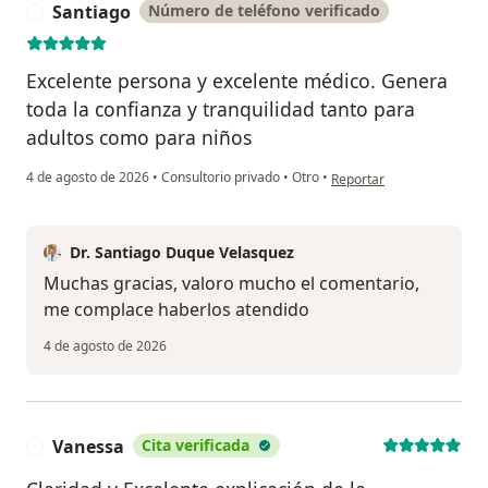
Santiago
Número de teléfono verificado
S
Excelente persona y excelente médico. Genera
toda la confianza y tranquilidad tanto para
adultos como para niños
en opinión del usuario Sa
4 de agosto de 2026
•
Consultorio privado
•
Otro
•
Reportar
Dr. Santiago Duque Velasquez
Muchas gracias, valoro mucho el comentario,
me complace haberlos atendido
4 de agosto de 2026
Vanessa
Cita verificada
V