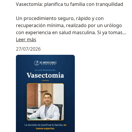
Vasectomía: planifica tu familia con tranquilidad
Un procedimiento seguro, rápido y con
recuperación mínima, realizado por un urólogo
con experiencia en salud masculina. Si ya tomaste
la decisión de no tener más hijos, este es el paso
Leer más
indicado, acompañado por un especialista de
27/07/2026
confianza.
Agenda tu cita con el Dr. Santiago Duque,
urólogo.