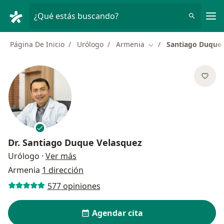
Men
¿Qué estás buscando?
Página De Inicio
Urólogo
Armenia
Santiago Duque 
Cambiar de ciudad
Dr.
Santiago Duque Velasquez
sobre las especializaciones
Urólogo
·
Ver más
Armenia
1 dirección
577 opiniones
Agendar cita