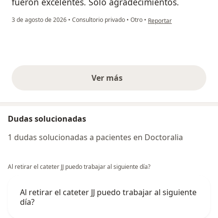
fueron excelentes. Solo agradecimientos.
en opinión del usuario CP
3 de agosto de 2026
•
Consultorio privado
•
Otro
•
Reportar
Ver más
opiniones anteriores
Dudas solucionadas
1 dudas solucionadas a pacientes en Doctoralia
Al retirar el cateter JJ puedo trabajar al siguiente día?
Al retirar el cateter JJ puedo trabajar al siguiente
día?