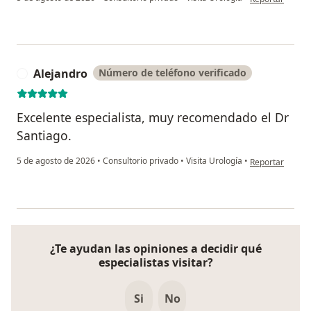
Alejandro
Número de teléfono verificado
A
Excelente especialista, muy recomendado el Dr
Santiago.
en opinión del 
5 de agosto de 2026
•
Consultorio privado
•
Visita Urología
•
Reportar
¿Te ayudan las opiniones a decidir qué
especialistas visitar?
Si
No