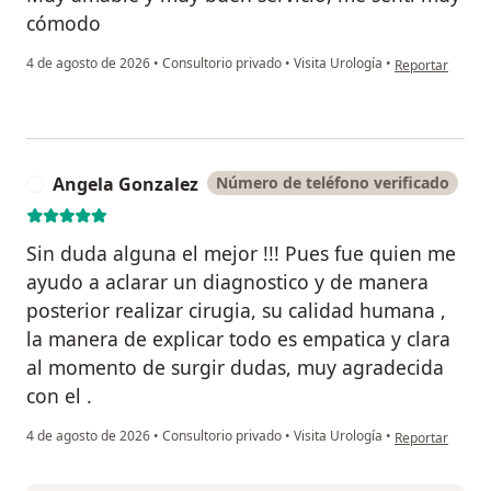
cómodo
en opinión del u
4 de agosto de 2026
•
Consultorio privado
•
Visita Urología
•
Reportar
Angela Gonzalez
Número de teléfono verificado
A
Sin duda alguna el mejor !!! Pues fue quien me
ayudo a aclarar un diagnostico y de manera
posterior realizar cirugia, su calidad humana ,
la manera de explicar todo es empatica y clara
al momento de surgir dudas, muy agradecida
con el .
en opinión del 
4 de agosto de 2026
•
Consultorio privado
•
Visita Urología
•
Reportar