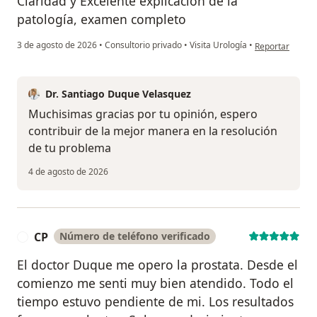
Claridad y Excelente explicación de la
patología, examen completo
en opinión del 
3 de agosto de 2026
•
Consultorio privado
•
Visita Urología
•
Reportar
Dr. Santiago Duque Velasquez
Muchisimas gracias por tu opinión, espero
contribuir de la mejor manera en la resolución
de tu problema
4 de agosto de 2026
CP
Número de teléfono verificado
C
El doctor Duque me opero la prostata. Desde el
comienzo me senti muy bien atendido. Todo el
tiempo estuvo pendiente de mi. Los resultados