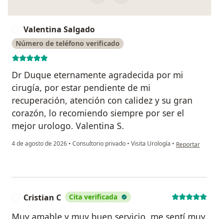
Valentina Salgado
V
Número de teléfono verificado
Dr Duque eternamente agradecida por mi
cirugía, por estar pendiente de mi
recuperación, atención con calidez y su gran
corazón, lo recomiendo siempre por ser el
mejor urologo. Valentina S.
en opinión del 
4 de agosto de 2026
•
Consultorio privado
•
Visita Urología
•
Reportar
Cristian C
Cita verificada
C
Muy amable y muy buen servicio, me sentí muy