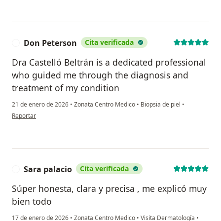
Don Peterson
Cita verificada
D
Dra Castelló Beltrán is a dedicated professional
who guided me through the diagnosis and
treatment of my condition
21 de enero de 2026
•
Zonata Centro Medico
•
Biopsia de piel
•
en opinión del usuario Don Peterson
Reportar
Sara palacio
Cita verificada
S
Súper honesta, clara y precisa , me explicó muy
bien todo
17 de enero de 2026
•
Zonata Centro Medico
•
Visita Dermatología
•