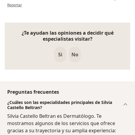
en opinión del usuario Sara palacio
Reportar
¿Te ayudan las opiniones a decidir qué
especialistas visitar?
Si
No
Preguntas frecuentes
¿Cuáles son las especialidades principales de Silvia
Castello Beltran?
Silvia Castello Beltran es Dermatólogo. Te
mostramos algunos de los servicios que ofrece
gracias a su trayectoria y su amplia experiencia: