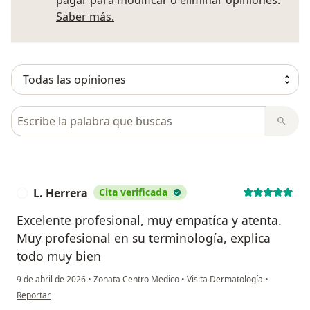
Más información sobre opiniones
Saber más.
Busca en opiniones
L. Herrera
Cita verificada
L
Excelente profesional, muy empatíca y atenta.
Muy profesional en su terminología, explica
todo muy bien
9 de abril de 2026
•
Zonata Centro Medico
•
Visita Dermatología
•
en opinión del usuario L. Herrera
Reportar