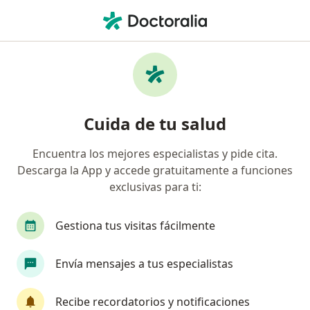
Men
Dermatólogo • Armenia, Quindío
Filtros
Seguro:
Compañía De Medicin
Dermatólogos recomendados de Compañía
Cuida de tu salud
De Medicina Prepagada Colsanitas S.A. en
Armenia
Encuentra los mejores especialistas y pide cita.
Descarga la App y accede gratuitamente a funciones
exclusivas para ti:
Gestiona tus visitas fácilmente
Envía mensajes a tus especialistas
Dra. Silvia Castello Beltran
Recibe recordatorios y notificaciones
Dermatóloga