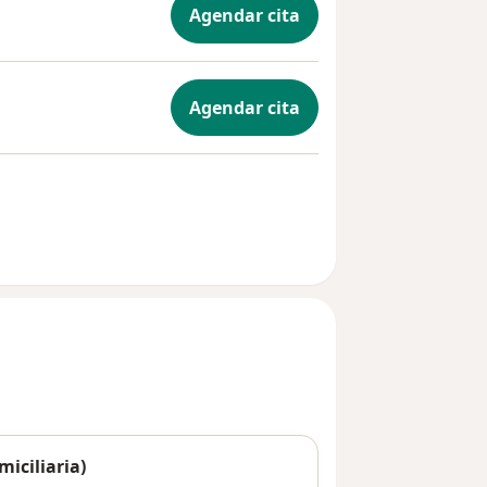
Agendar cita
Agendar cita
iciliaria)