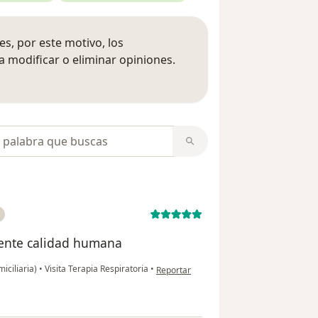
s, por este motivo, los
 modificar o eliminar opiniones.
 opiniones
opiniones
lente calidad humana
en opinión del usuario Yurany
iciliaria)
•
Visita Terapia Respiratoria
•
Reportar