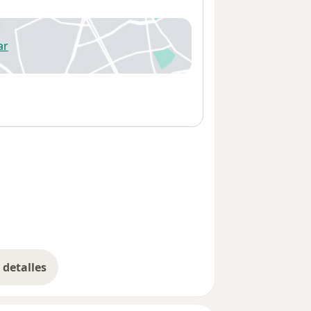
ar
 abre en una nueva pestaña
detalles
bre la dirección