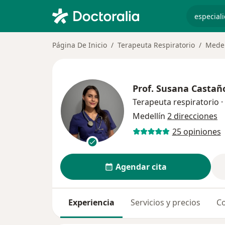
especiali
Página De Inicio
Terapeuta Respiratorio
Medel
Prof.
Susana Castañ
Terapeuta respiratorio
·
Medellín
2 direcciones
25 opiniones
Agendar cita
Experiencia
Servicios y precios
Co