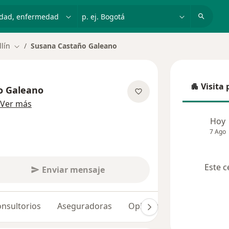
dad, enfermedad o nombre
p. ej. Bogotá
lín
Susana Castaño Galeano
Cambiar de ciudad
Visita 
o Galeano
Visita p
sobre las especializaciones
Ver más
Hoy
7 Ago
Este c
Enviar mensaje
nsultorios
Aseguradoras
Opiniones (25)
Dudas 