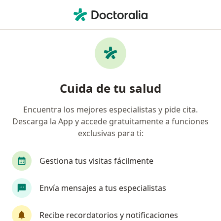
Men
Técnico En Laboratorio • Sogamoso, Boyacá
Filtros
Seguro
Mapa
Técnicos en laboratorio en Sogamoso
Cuida de tu salud
Encuentra los mejores especialistas y pide cita.
¿Cuál es tu compañía aseguradora?
Descarga la App y accede gratuitamente a funciones
Allianz Seguros S.A.
exclusivas para ti:
Gestiona tus visitas fácilmente
Envía mensajes a tus especialistas
Recibe recordatorios y notificaciones