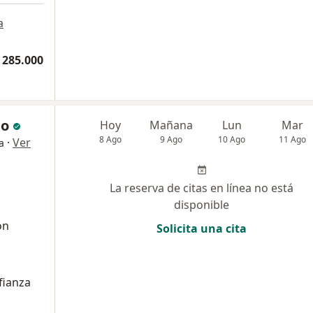
a
 285.000
no
Hoy
Mañana
Lun
Mar
8 Ago
9 Ago
10 Ago
11 Ago
·
Ver
a
La reserva de citas en línea no está
disponible
ón
Solicita una cita
fianza