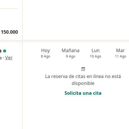
 150.000
o
Hoy
Mañana
Lun
Mar
8 Ago
9 Ago
10 Ago
11 Ago
·
Ver
a
La reserva de citas en línea no está
disponible
Solicita una cita