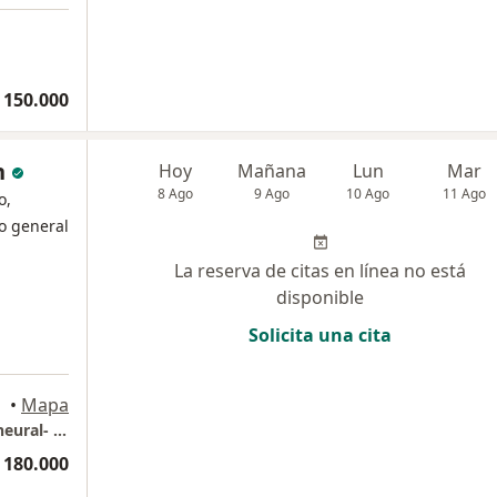
 150.000
n
Hoy
Mañana
Lun
Mar
8 Ago
9 Ago
10 Ago
11 Ago
o,
o general
La reserva de citas en línea no está
disponible
Solicita una cita
•
Mapa
Medicina Alternativa- Sueroterapia-Terapia neural- Homeopatia
 180.000