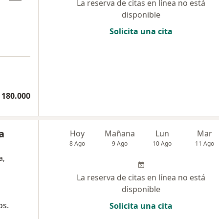
La reserva de citas en línea no está
disponible
Solicita una cita
 180.000
a
Hoy
Mañana
Lun
Mar
8 Ago
9 Ago
10 Ago
11 Ago
a,
La reserva de citas en línea no está
disponible
os.
Solicita una cita