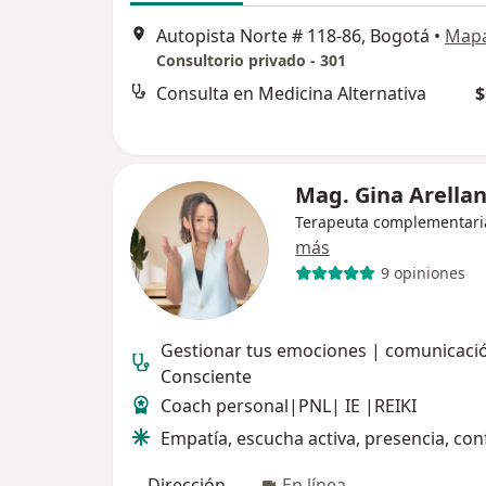
Autopista Norte # 118-86, Bogotá
•
Map
Consultorio privado - 301
Consulta en Medicina Alternativa
$
Mag. Gina Arella
Terapeuta complementari
más
9 opiniones
Gestionar tus emociones | comunicaci
Consciente
Coach personal|PNL| IE |REIKI
Empatía, escucha activa, presencia, con
Dirección
En línea