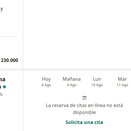
 y
 230.000
na
Hoy
Mañana
Lun
Mar
a
8 Ago
9 Ago
10 Ago
11 Ago
o,
La reserva de citas en línea no está
disponible
Solicita una cita