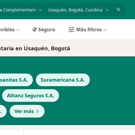
dad, enfermedad o nombre
p. ej. Bogotá
nibles
Seguro
Más filtros
taria en Usaquén, Bogotá
anitas S.A.
Suramericana S.A.
Allianz Seguros S.A.
.
Ver más