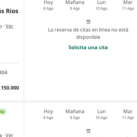
Hoy
Mañana
Lun
Mar
8 Ago
9 Ago
10 Ago
11 Ago
ás Rios
·
Ver
o
La reserva de citas en línea no está
disponible
Solicita una cita
apa
 150.000
Hoy
Mañana
Lun
Mar
ia
8 Ago
9 Ago
10 Ago
11 Ago
·
Ver
a