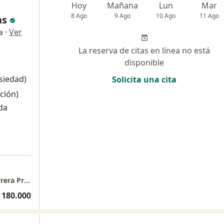
Hoy
Mañana
Lun
Mar
8 Ago
9 Ago
10 Ago
11 Ago
as
·
Ver
a
La reserva de citas en línea no está
disponible
nsiedad)
Solicita una cita
ción)
da
Consultorio presencial para Mentoria de Carrera Profesional o Exclusivamente Psicoterapia
 180.000