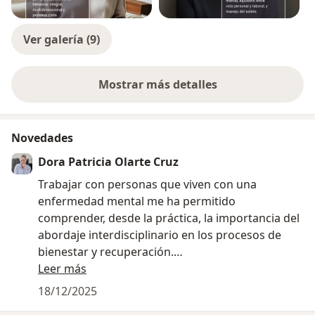
Ver galería (9)
Mostrar más detalles
sobre la experiencia
Novedades
Dora Patricia Olarte Cruz
Trabajar con personas que viven con una
enfermedad mental me ha permitido
comprender, desde la práctica, la importancia del
abordaje interdisciplinario en los procesos de
bienestar y recuperación.
Leer más
Como parte de equipos de trabajo integrados por
18/12/2025
profesionales de la salud, he acompañado a