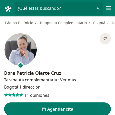
Men
¿Qué estás buscando?
Página De Inicio
Terapeuta Complementario
Bogotá
D
Dora Patricia Olarte Cruz
sobre las especializ
Terapeuta complementaria
·
Ver más
Bogotá
1 dirección
11 opiniones
Agendar cita