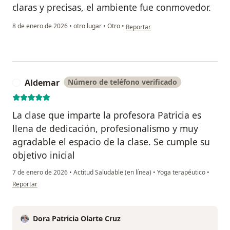
claras y precisas, el ambiente fue conmovedor.
en opinión del usuario Camila Berm
8 de enero de 2026
•
otro lugar
•
Otro
•
Reportar
Aldemar
Número de teléfono verificado
A
La clase que imparte la profesora Patricia es
llena de dedicación, profesionalismo y muy
agradable el espacio de la clase. Se cumple su
objetivo inicial
7 de enero de 2026
•
Actitud Saludable (en línea)
•
Yoga terapéutico
•
en opinión del usuario Aldemar
Reportar
Dora Patricia Olarte Cruz