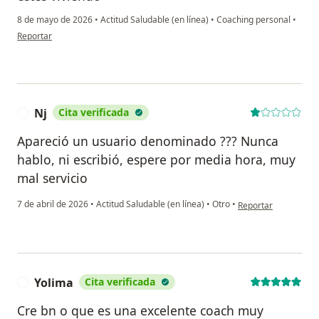
8 de mayo de 2026
•
Actitud Saludable (en línea)
•
Coaching personal
•
en opinión del usuario Claudia Tarazona
Reportar
Nj
Cita verificada
N
Apareció un usuario denominado ??? Nunca
hablo, ni escribió, espere por media hora, muy
mal servicio
en opinión del usuar
7 de abril de 2026
•
Actitud Saludable (en línea)
•
Otro
•
Reportar
Yolima
Cita verificada
Y
Cre bn o que es una excelente coach muy