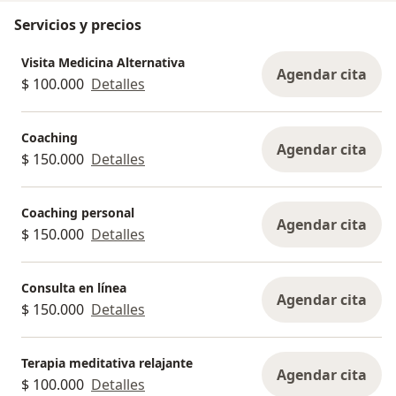
pacientes desde un rol complementario,
Servicios y precios
enfocado en el apoyo al manejo del estrés, la
regulación emocional y la incorporación de
Visita Medicina Alternativa
hábitos que favorecen la estabilidad y la calidad
Agendar cita
$ 100.000
Detalles
de vida.
Esta experiencia me ha reafirmado que el
Coaching
Agendar cita
bienestar mental no depende de una sola
$ 150.000
Detalles
intervención, sino de la articulación responsable
entre distintas disciplinas, donde cada
Coaching personal
profesional aporta desde su conocimiento y
Agendar cita
$ 150.000
Detalles
respeta el alcance de su rol.
Consulta en línea
Agendar cita
$ 150.000
Detalles
Terapia meditativa relajante
Agendar cita
$ 100.000
Detalles