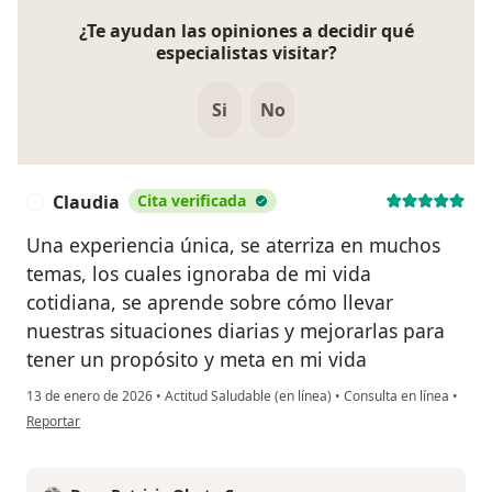
¿Te ayudan las opiniones a decidir qué
especialistas visitar?
Si
No
Claudia
Cita verificada
C
Una experiencia única, se aterriza en muchos
temas, los cuales ignoraba de mi vida
cotidiana, se aprende sobre cómo llevar
nuestras situaciones diarias y mejorarlas para
tener un propósito y meta en mi vida
13 de enero de 2026
•
Actitud Saludable (en línea)
•
Consulta en línea
•
en opinión del usuario Claudia
Reportar