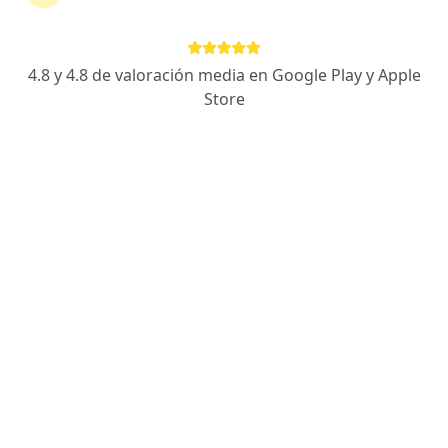
·
Ver más
general
243 opiniones
avenida calle 127 # 20-78 consultorio 428, Bogotá
•
Mapa
4.8 y 4.8 de valoración media en Google Play y Apple
Medicina Alternativa- Sueroterapia-Terapia neural- Homeopatia
Store
Acepta Compañía De Medicina Prepagada
Colsanitas S.A.
Visitas sucesivas Medicina Alternativa
Este especialista no ofrece reserva de cita en línea en esta dirección.
Solicita una cita