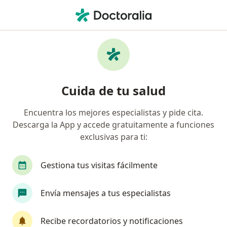
Men
Terapeuta Complementario • Bogotá, Cundinamarca
Filtros
Seguro:
Compañía De Medicin
Profesionales en medicina complementaria
Cuida de tu salud
recomendados de Compañía De Medicina
Prepagada Colsanitas S.A. en Bogotá
Encuentra los mejores especialistas y pide cita.
Descarga la App y accede gratuitamente a funciones
exclusivas para ti:
Gestiona tus visitas fácilmente
Envía mensajes a tus especialistas
Dra. Sandra Varon
Recibe recordatorios y notificaciones
Terapeuta complementario, Medico alternativo, Médico