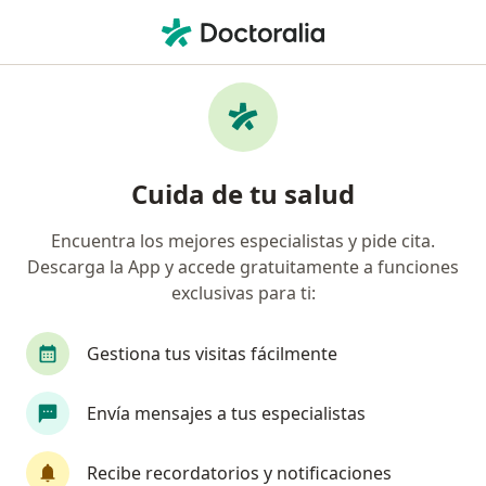
Men
Terapeuta Complementario • Cali, Valle del Cauca
Filtros
Seguro:
Pan American Life D
Profesionales en medicina complementaria
Cuida de tu salud
recomendados de Pan American Life De
Colombia Compañía De Seguros S.A. en Cali
Encuentra los mejores especialistas y pide cita.
Descarga la App y accede gratuitamente a funciones
exclusivas para ti:
Gestiona tus visitas fácilmente
Envía mensajes a tus especialistas
Dr. Juan Carlos Agudelo Ordoñez
Recibe recordatorios y notificaciones
·
Ver más
Terapeuta complementario, Pediatra