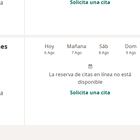
a
Solicita una cita
nes
Hoy
Mañana
Sáb
Dom
6 Ago
7 Ago
8 Ago
9 Ago
La reserva de citas en línea no está
disponible
a
Solicita una cita