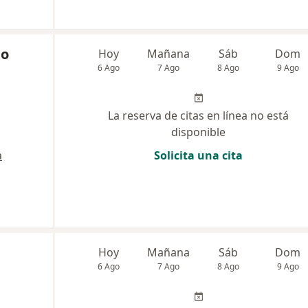
io
Hoy
Mañana
Sáb
Dom
6 Ago
7 Ago
8 Ago
9 Ago
La reserva de citas en línea no está
disponible
a
Solicita una cita
Hoy
Mañana
Sáb
Dom
6 Ago
7 Ago
8 Ago
9 Ago