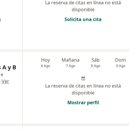
La reserva de citas en línea no está
disponible
a
Solicita una cita
Hoy
Mañana
Sáb
Dom
 A y B
6 Ago
7 Ago
8 Ago
9 Ago
 e
·
Ver
La reserva de citas en línea no está
disponible
Mostrar perfil