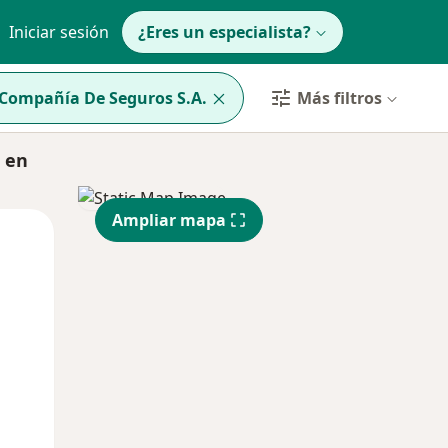
Iniciar sesión
¿Eres un especialista?
 Compañía De Seguros S.A.
Más filtros
 en
Ampliar mapa
Lun
Mar
Mié
10 Ago
11 Ago
12 Ago