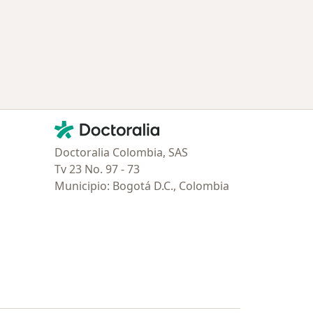
ciudad
Contacto
Doctoralia - Página de inicio
Doctoralia Colombia, SAS
Tv 23 No. 97 - 73
Municipio: Bogotá D.C., Colombia