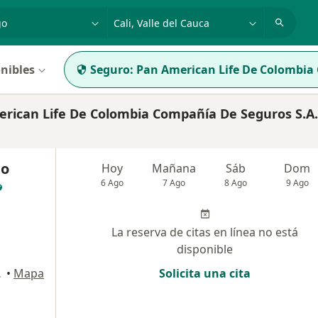
dad, enfermedad o nombre
p. ej. Bogotá
nibles
Seguro:
Pan American Life De Colombia
ican Life De Colombia Compañía De Seguros S.A.
do
Hoy
Mañana
Sáb
Dom
6 Ago
7 Ago
8 Ago
9 Ago
La reserva de citas en línea no está
disponible
li, Cali
•
Mapa
Solicita una cita