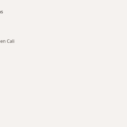
as
en Cali
ría: Enfermedades más tratadas
Seguros S.A.