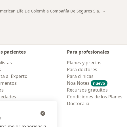
merican Life De Colombia Compañía De Seguros S.a.
e ciudad
Cambiar de 
os pacientes
Para profesionales
listas
Planes y precios
s
Para doctores
ta al Experto
Para clinicas
amentos
Noa Notes
nuevo
os
Recursos gratuitos
medades
Condiciones de los Planes
tas Frecuentes
Doctoralia
ión para móvil
e
na mejor experiencia.