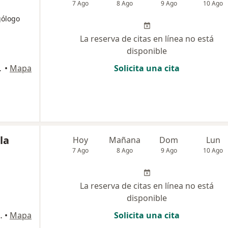
7 Ago
8 Ago
9 Ago
10 Ago
gólogo
La reserva de citas en línea no está
disponible
s. 600, Cali
•
Mapa
Solicita una cita
la
Hoy
Mañana
Dom
Lun
7 Ago
8 Ago
9 Ago
10 Ago
La reserva de citas en línea no está
disponible
ca LosRemedios, Cali
•
Mapa
Solicita una cita