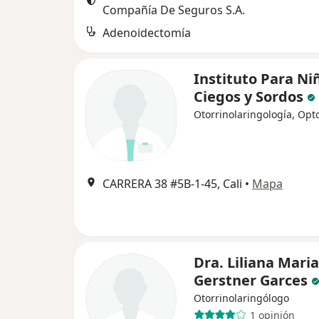
Compañía De Seguros S.A.
Adenoidectomía
Instituto Para Ni
Ciegos y Sordos
Otorrinolaringología, Opt
CARRERA 38 #5B‐1‐45, Cali
•
Mapa
Dra. Liliana Maria
Gerstner Garces
Otorrinolaringólogo
1 opinión