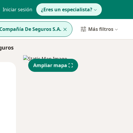
Iniciar sesión
¿Eres un especialista?
 Compañía De Seguros S.A.
Más filtros
guros
Ampliar mapa
Mar
Mié
Jue
11 Ago
12 Ago
13 Ago