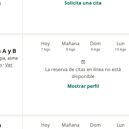
a
Solicita una cita
Hoy
Mañana
Dom
Lun
 A y B
7 Ago
8 Ago
9 Ago
10 Ago
rgia, asma
·
Ver
o
La reserva de citas en línea no está
disponible
Mostrar perfil
a
Hoy
Mañana
Dom
Lun