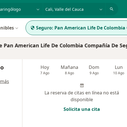
dad, enfermedad o nombre
p. ej. Bogotá
nibles
Seguro:
Pan American Life De Colombia
e Pan American Life De Colombia Compañía De Se
mo
Hoy
Mañana
Dom
Lun
7 Ago
8 Ago
9 Ago
10 Ago
 más
La reserva de citas en línea no está
disponible
Solicita una cita