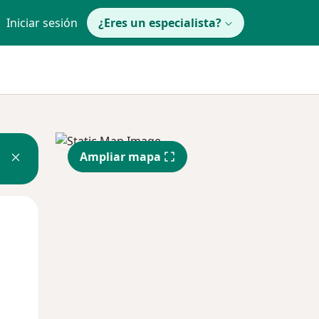
Iniciar sesión
¿Eres un especialista?
Ampliar mapa
Lun
Mar
Mié
10 Ago
11 Ago
12 Ago