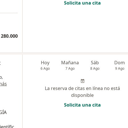
Solicita una cita
 280.000
z
Hoy
Mañana
Sáb
Dom
6 Ago
7 Ago
8 Ago
9 Ago
o,
más
La reserva de citas en línea no está
disponible
Solicita una cita
GÍA
ientífic