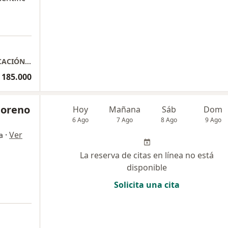
Consulta Medicina funcional BIODESCODIFICACIÓN (BLS)
 185.000
Moreno
Hoy
Mañana
Sáb
Dom
6 Ago
7 Ago
8 Ago
9 Ago
·
Ver
a
La reserva de citas en línea no está
disponible
Solicita una cita