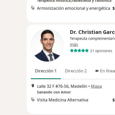
Terapeuta holística,radiestesia y radiónica
Armonización emocional y energética
$
Dr. Christian Gar
Terapeuta complementari
más
21 opiniones
Dirección 1
Dirección 2
En líne
calle 32 F #76-56, Medellín
•
Mapa
Sanando con Amor
Visita Medicina Alternativa
$