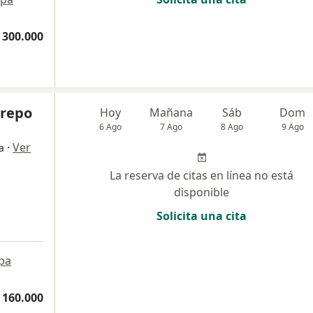
 300.000
trepo
Hoy
Mañana
Sáb
Dom
6 Ago
7 Ago
8 Ago
9 Ago
·
Ver
a
La reserva de citas en línea no está
disponible
Solicita una cita
pa
 160.000