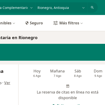
dad, enfermedad o nombre
p. ej. Bogotá
nibles
Seguro
Más filtros
taria en Rionegro
na
Hoy
Mañana
Sáb
Dom
6 Ago
7 Ago
8 Ago
9 Ago
·
Ver
o
La reserva de citas en línea no está
disponible