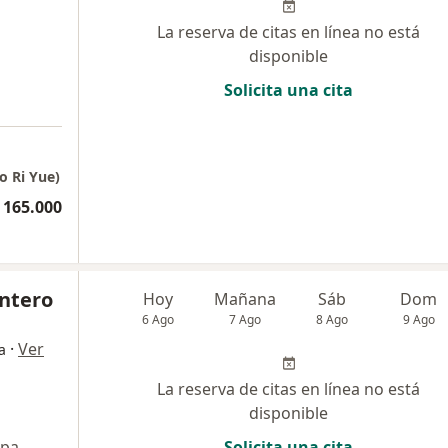
La reserva de citas en línea no está
disponible
Solicita una cita
o Ri Yue)
 165.000
ntero
Hoy
Mañana
Sáb
Dom
6 Ago
7 Ago
8 Ago
9 Ago
·
Ver
a
La reserva de citas en línea no está
disponible
pa
Solicita una cita