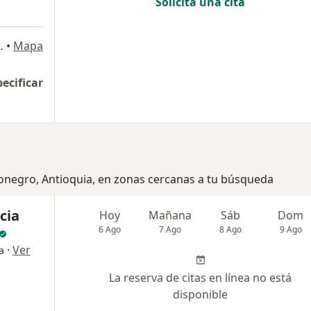
Solicita una cita
Cll. 38 # 54 A-35, Rionegro
•
Mapa
pecificar
ionegro, Antioquia, en zonas cercanas a tu búsqueda
cia
Hoy
Mañana
Sáb
Dom
6 Ago
7 Ago
8 Ago
9 Ago
·
Ver
a
La reserva de citas en línea no está
disponible