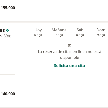
 155.000
ces
Hoy
Mañana
Sáb
Dom
6 Ago
7 Ago
8 Ago
9 Ago
·
Ver
o
La reserva de citas en línea no está
disponible
Solicita una cita
a
 140.000