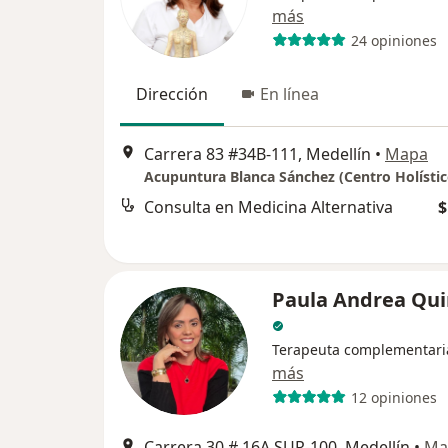
más
24 opiniones
Dirección
En línea
Carrera 83 #34B-111, Medellín
•
Mapa
Acupuntura Blanca Sánchez (Centro Holístic
Consulta en Medicina Alternativa
$
Paula Andrea Qui
Terapeuta complementari
más
12 opiniones
Carrera 30 # 16A SUR-100, Medellín
•
Ma