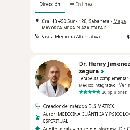
Dirección
En línea
Cra. 48 #50 Sur - 128, Sabaneta
•
Mapa
MAYORCA MEGA PLAZA ETAPA 2
Visita Medicina Alternativa
$
Dr. Henry Jiméne
segura
Terapeuta complementari
·
Ver 
Médico integrativo
26 opiniones
Creador del método BLS MATRIX
Autor: MEDICINA CUÁNTICA Y PSICOLO
ESPIRITUAL
Audito la raíz y no solo el síntoma. Dir C