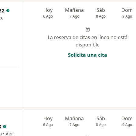
ez
Hoy
Mañana
Sáb
Dom
6 Ago
7 Ago
8 Ago
9 Ago
o,
La reserva de citas en línea no está
disponible
Solicita una cita
Hoy
Mañana
Sáb
Dom
s
6 Ago
7 Ago
8 Ago
9 Ago
·
Ver
a