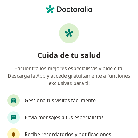
Men
Atención A Síndrome Tempomandibular • Villavicencio, Meta
Filtros
• 1
Mapa
Especialistas en Atención a síndrome
Cuida de tu salud
tempomandibular Villavicencio
Encuentra los mejores especialistas y pide cita.
Descarga la App y accede gratuitamente a funciones
¿Qué especialidad estás buscando?
exclusivas para ti:
Cirujano maxilofacial
Gestiona tus visitas fácilmente
Envía mensajes a tus especialistas
Recibe recordatorios y notificaciones