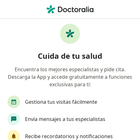
Men
Atención De Paciente Pediátrico • Barranquilla, Atlántico
Filtros
• 1
Seguro
Mapa
Especialistas en Atención de paciente
Cuida de tu salud
pediátrico Barranquilla
Encuentra los mejores especialistas y pide cita.
Descarga la App y accede gratuitamente a funciones
¿Qué especialidad estás buscando?
exclusivas para ti:
Médico general
Oftalmólogo
Optómetra
Gestiona tus visitas fácilmente
Envía mensajes a tus especialistas
Recibe recordatorios y notificaciones