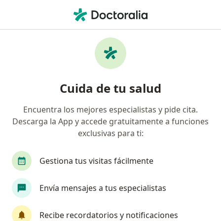
Men
Bichectomía • Ibagué, Tolima
Filtros
• 1
Seguro
Mapa
Especialistas en Bichectomía Ibagué
Cuida de tu salud
Encuentra los mejores especialistas y pide cita.
¿Qué especialidad estás buscando?
Descarga la App y accede gratuitamente a funciones
Odontólogo
Cirujano plástico
Médico esté
exclusivas para ti:
Gestiona tus visitas fácilmente
Envía mensajes a tus especialistas
Recibe recordatorios y notificaciones