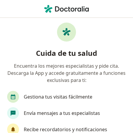
Men
Bichectomía • Montería, Córdoba
Filtros
• 1
Mapa
Especialistas en Bichectomía Montería
Cuida de tu salud
Encuentra los mejores especialistas y pide cita.
¿Qué especialidad estás buscando?
Descarga la App y accede gratuitamente a funciones
Odontólogo
Cirujano maxilofacial
Ciruja
exclusivas para ti:
Gestiona tus visitas fácilmente
Envía mensajes a tus especialistas
Recibe recordatorios y notificaciones