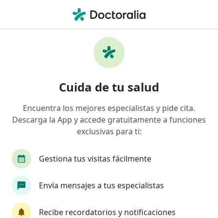
Men
Otorrinolaringólogo • Montería, Córdoba
Filtros
Seguro
Mapa
Otorrinolaringólogos en Montería
Cuida de tu salud
Encuentra los mejores especialistas y pide cita.
¿Cuál es tu compañía aseguradora?
Descarga la App y accede gratuitamente a funciones
Coomeva Medicina Prepagada S.A.
exclusivas para ti:
Gestiona tus visitas fácilmente
Envía mensajes a tus especialistas
Recibe recordatorios y notificaciones