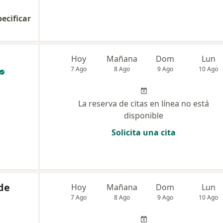
pecificar
Hoy
Mañana
Dom
Lun
7 Ago
8 Ago
9 Ago
10 Ago
La reserva de citas en línea no está
disponible
Solicita una cita
de
Hoy
Mañana
Dom
Lun
7 Ago
8 Ago
9 Ago
10 Ago