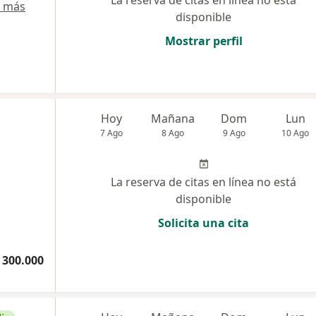
La reserva de citas en línea no está
r más
disponible
Mostrar perfil
Hoy
Mañana
Dom
Lun
7 Ago
8 Ago
9 Ago
10 Ago
La reserva de citas en línea no está
disponible
Solicita una cita
 300.000