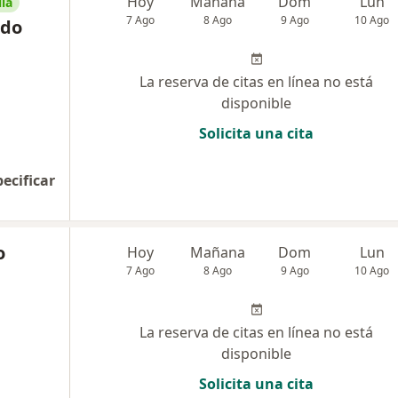
Hoy
Mañana
Dom
Lun
ia
7 Ago
8 Ago
9 Ago
10 Ago
rdo
La reserva de citas en línea no está
disponible
Solicita una cita
pecificar
o
Hoy
Mañana
Dom
Lun
7 Ago
8 Ago
9 Ago
10 Ago
La reserva de citas en línea no está
disponible
Solicita una cita