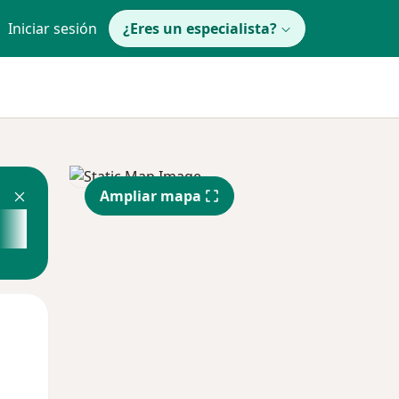
Iniciar sesión
¿Eres un especialista?
Ampliar mapa
Mar
Mié
Jue
11 Ago
12 Ago
13 Ago