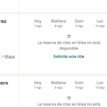
rez
Hoy
Mañana
Dom
Lun
7 Ago
8 Ago
9 Ago
10 Ago
La reserva de citas en línea no está
disponible
 Medicassas, Montería
•
Mapa
Solicita una cita
tero
Hoy
Mañana
Dom
Lun
7 Ago
8 Ago
9 Ago
10 Ago
La reserva de citas en línea no está