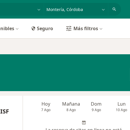
dad, enfermedad o nombre
p. ej. Bogotá
nibles
Seguro
Más filtros
Hoy
Mañana
Dom
Lun
ISF
7 Ago
8 Ago
9 Ago
10 Ago