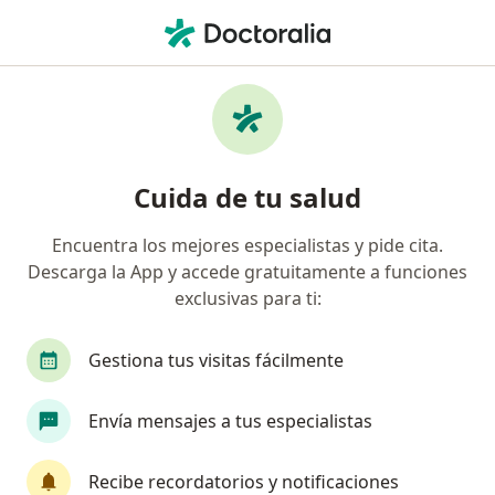
Men
Bichectomía • Popayán, Cauca
Filtros
• 1
Mapa
Especialistas en Bichectomía Popayán
Cuida de tu salud
Encuentra los mejores especialistas y pide cita.
¿Qué especialidad estás buscando?
Descarga la App y accede gratuitamente a funciones
Cirujano plástico
Odontólogo
Médico gen
exclusivas para ti:
Gestiona tus visitas fácilmente
Envía mensajes a tus especialistas
Recibe recordatorios y notificaciones