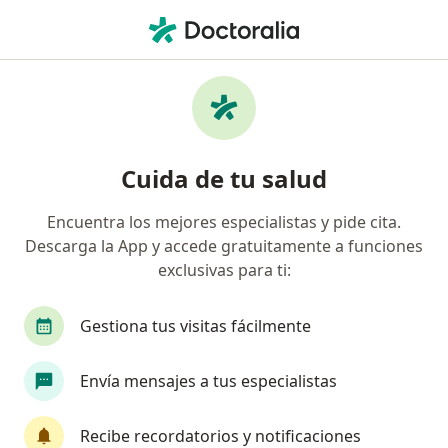
Men
Pediatra • Popayán, Cauca
Filtros
Seguro
Mapa
Pediatras en Popayán
Cuida de tu salud
Encuentra los mejores especialistas y pide cita.
¿Cuál es tu compañía aseguradora?
Descarga la App y accede gratuitamente a funciones
Coomeva Medicina Prepagada S.A.
exclusivas para ti:
Gestiona tus visitas fácilmente
Envía mensajes a tus especialistas
Recibe recordatorios y notificaciones