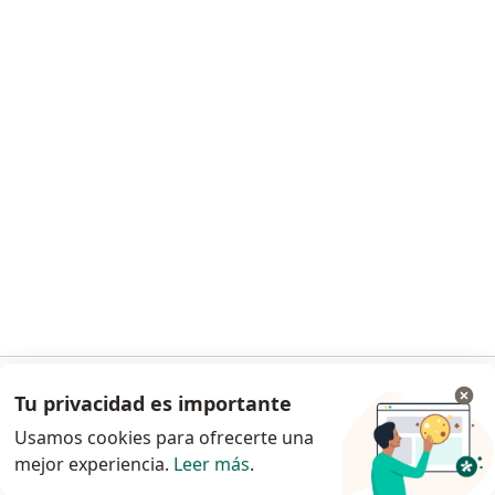
Dra. Maria Camila Ortiz Perez
·
Ver más
Pediatra
16 opiniones
Consulta pediátrica prioritaria
$ 120.000
Este especialista no ofrece reserva de cita en línea en esta dirección.
Solicita una cita
Tu privacidad es importante
Ir a la app
Usamos cookies para ofrecerte una
mejor experiencia.
Leer más
.
Continuar en el navegador