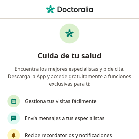
Men
Bichectomía • Valledupar, César
Filtros
• 1
Mapa
Especialistas en Bichectomía Valledupar
Cuida de tu salud
Encuentra los mejores especialistas y pide cita.
¿Qué especialidad estás buscando?
Descarga la App y accede gratuitamente a funciones
Odontólogo
Cirujano plástico
Cirujano ma
exclusivas para ti:
Gestiona tus visitas fácilmente
Envía mensajes a tus especialistas
Recibe recordatorios y notificaciones