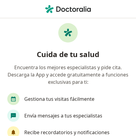
Men
Consulta De Tiroides • Cúcuta, Norte de Santander
Filtros
• 1
Seguro
Mapa
Especialistas en Consulta de tiroides Cúcuta
Cuida de tu salud
Encuentra los mejores especialistas y pide cita.
¿Qué especialidad estás buscando?
Descarga la App y accede gratuitamente a funciones
Internista
Endocrinólogo
Cirujano genera
exclusivas para ti:
Gestiona tus visitas fácilmente
Envía mensajes a tus especialistas
Recibe recordatorios y notificaciones