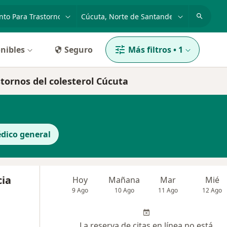
dad, enfermedad o nombre
p. ej. Bogotá
nibles
Seguro
Más filtros
•
1
tornos del colesterol Cúcuta
dico general
cia
Hoy
Mañana
Mar
Mié
9 Ago
10 Ago
11 Ago
12 Ago
La reserva de citas en línea no está