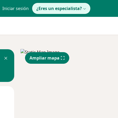
Iniciar sesión
¿Eres un especialista?
Ampliar mapa
Jue
Vie
Sáb
13 Ago
14 Ago
15 Ago