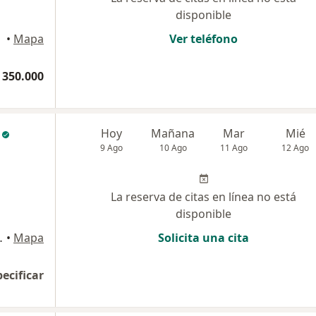
disponible
•
Mapa
Ver teléfono
 350.000
Hoy
Mañana
Mar
Mié
9 Ago
10 Ago
11 Ago
12 Ago
La reserva de citas en línea no está
disponible
cofetal, Cúcuta
•
Mapa
Solicita una cita
pecificar