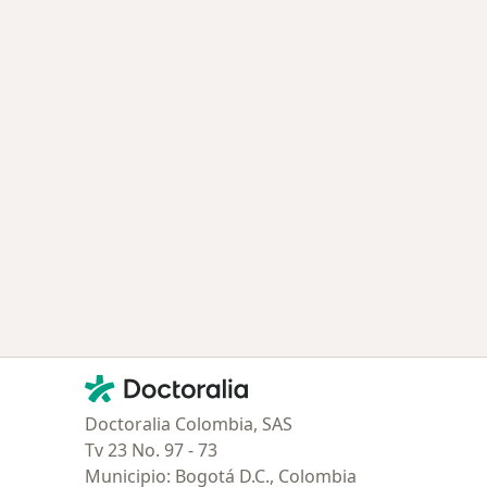
ía: Especialistas más solicitados
Contacto
Doctoralia - Página de inicio
Doctoralia Colombia, SAS
Tv 23 No. 97 - 73
Municipio: Bogotá D.C., Colombia