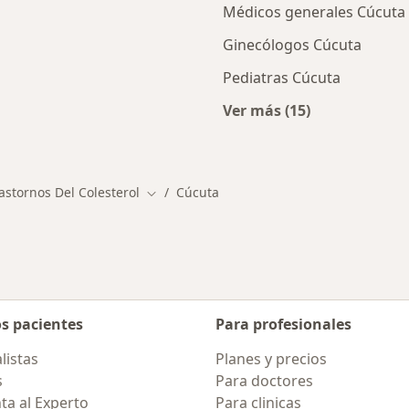
Médicos generales Cúcuta
Ginecólogos Cúcuta
Pediatras Cúcuta
Ver más (15)
ios en Cúcuta
Más en esta categor
astornos Del Colesterol
Cúcuta
Cambiar de ciudad
os pacientes
Para profesionales
listas
Planes y precios
s
Para doctores
ta al Experto
Para clinicas