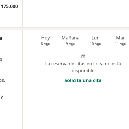
 175.000
a
Hoy
Mañana
Lun
Mar
8 Ago
9 Ago
10 Ago
11 Ago
s
La reserva de citas en línea no está
disponible
os.
Solicita una cita
 y