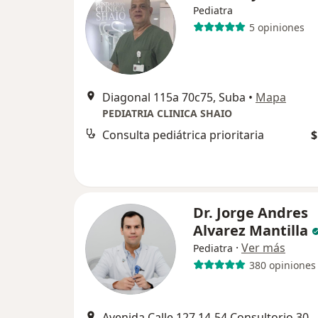
Pediatra
5 opiniones
Diagonal 115a 70c75, Suba
•
Mapa
PEDIATRIA CLINICA SHAIO
Consulta pediátrica prioritaria
$
Dr. Jorge Andres
Alvarez Mantilla
·
Ver más
Pediatra
380 opiniones
Avenida Calle 127 14-54 Consultorio 305, Bogotá