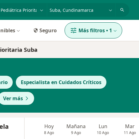
dad, enfermedad o nombre
p. ej. Bogotá
nibles
Seguro
Más filtros
•
1
ioritaria Suba
rio
Especialista en Cuidados Críticos
Ver más
ela
Hoy
Mañana
Lun
Mar
8 Ago
9 Ago
10 Ago
11 Ago