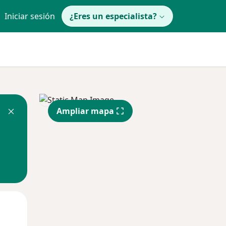
Iniciar sesión
¿Eres un especialista?
Ampliar mapa
Mié
Jue
Vie
12 Ago
13 Ago
14 Ago