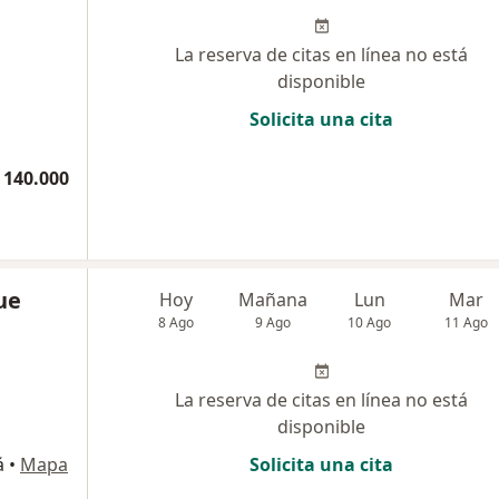
La reserva de citas en línea no está
disponible
Solicita una cita
 140.000
ue
Hoy
Mañana
Lun
Mar
8 Ago
9 Ago
10 Ago
11 Ago
La reserva de citas en línea no está
disponible
á
•
Mapa
Solicita una cita