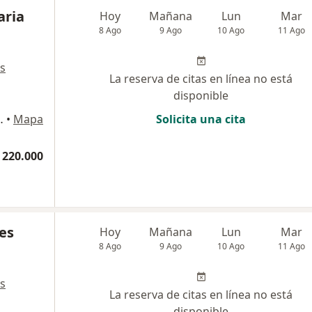
aria
Hoy
Mañana
Lun
Mar
8 Ago
9 Ago
10 Ago
11 Ago
s
La reserva de citas en línea no está
disponible
ons 202, Bogotá
•
Mapa
Solicita una cita
 220.000
es
Hoy
Mañana
Lun
Mar
8 Ago
9 Ago
10 Ago
11 Ago
s
La reserva de citas en línea no está
disponible