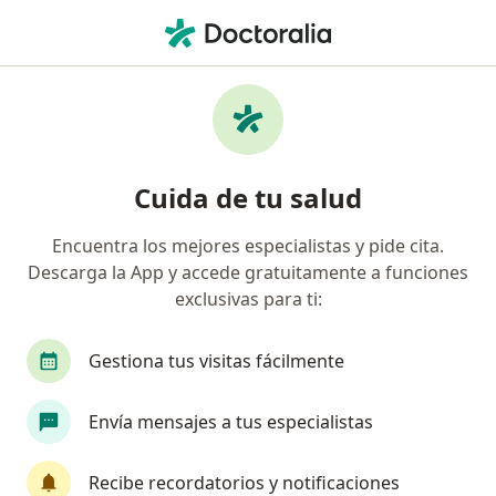
Men
Optómetra • Suba, Cundinamarca
Filtros
Seguro
Mapa
Optómetras en Suba
Cuida de tu salud
Encuentra los mejores especialistas y pide cita.
¿Cuál es tu compañía aseguradora?
Descarga la App y accede gratuitamente a funciones
Allianz Seguros S.A.
exclusivas para ti:
Gestiona tus visitas fácilmente
Envía mensajes a tus especialistas
Recibe recordatorios y notificaciones