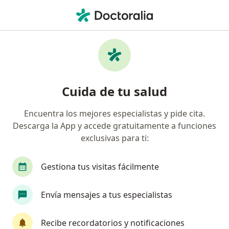
Men
Pediatra • Suba, Cundinamarca
Filtros
Seguro
Mapa
Pediatras en Suba
Cuida de tu salud
Encuentra los mejores especialistas y pide cita.
¿Cuál es tu compañía aseguradora?
Descarga la App y accede gratuitamente a funciones
Compañía De Medicina Prepagada Colsanitas S.A.
exclusivas para ti:
Gestiona tus visitas fácilmente
Envía mensajes a tus especialistas
Recibe recordatorios y notificaciones