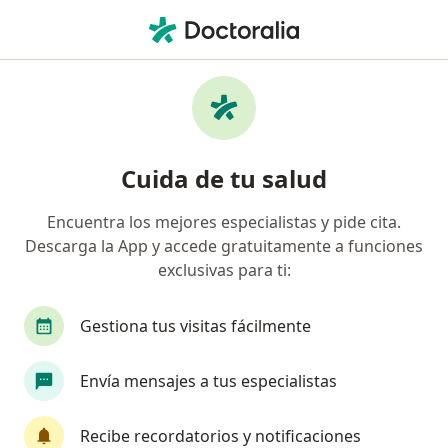
Men
Consulta Pediátrica Prioritaria • Bogotá, Cundinamarca
Filtros
• 1
Seguro
Mapa
Especialistas en Consulta pediátrica
Cuida de tu salud
prioritaria Bogotá
Encuentra los mejores especialistas y pide cita.
Descarga la App y accede gratuitamente a funciones
¿Qué especialidad estás buscando?
exclusivas para ti:
Pediatra
Terapeuta complementario
Médi
Gestiona tus visitas fácilmente
Envía mensajes a tus especialistas
Recibe recordatorios y notificaciones