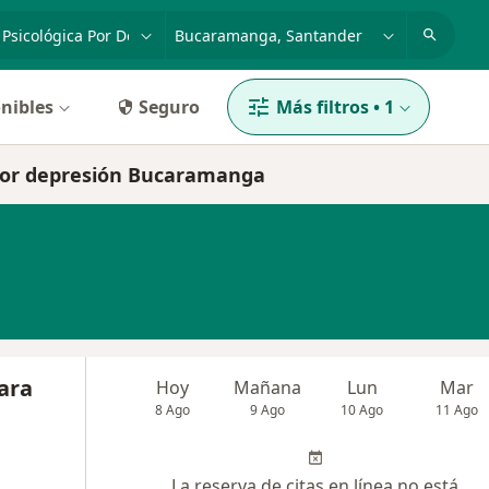
dad, enfermedad o nombre
p. ej. Bogotá
nibles
Seguro
Más filtros
•
1
a por depresión Bucaramanga
ara
Hoy
Mañana
Lun
Mar
8 Ago
9 Ago
10 Ago
11 Ago
La reserva de citas en línea no está