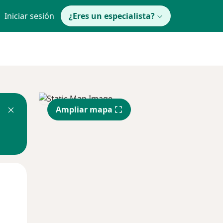
Iniciar sesión
¿Eres un especialista?
Ampliar mapa
Mié
Jue
Vie
12 Ago
13 Ago
14 Ago