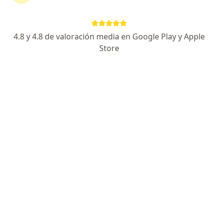
4.8 y 4.8 de valoración media en Google Play y Apple
Store
Dra. Verónica Alfonso Gallego
·
Ver más
Odontólogo
102 opiniones
Enfoque en estética dental y rehabilitación oral
Odontóloga U. de Antioquia | Estética dental
Resultados naturales y atención personalizada
Carrera 44 #17 Sur-112, El Poblado, Medellín, Antioquia, Colombia, Medellín
•
Mapa
Global Smile by Verónica Alfonso
Implante dental
Precio sin especificar
Este especialista no ofrece reserva de cita en línea en esta dirección.