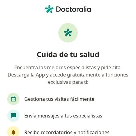
Men
Implante Dental • Envigado, Antioquia
Filtros
• 1
Seguro
Mapa
Especialistas en Implante dental Envigado
Cuida de tu salud
Encuentra los mejores especialistas y pide cita.
¿Qué especialidad estás buscando?
Descarga la App y accede gratuitamente a funciones
Odontólogo
Cirujano maxilofacial
exclusivas para ti:
Ortodoncista
Anestesiólogo
Gestiona tus visitas fácilmente
Internista
Ver más
Envía mensajes a tus especialistas
Recibe recordatorios y notificaciones