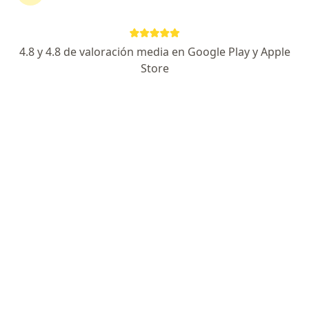
Jose Vicente Rocha Fernandez
4.8 y 4.8 de valoración media en Google Play y Apple
Cirujano maxilofacial
Store
Armenia
Reservar cita
Ramsés Leonardo Ardila Avendaño
Odontólogo
Bucaramanga
Reservar cita
Alejandro Martinez
Odontólogo
Cali
Reservar cita