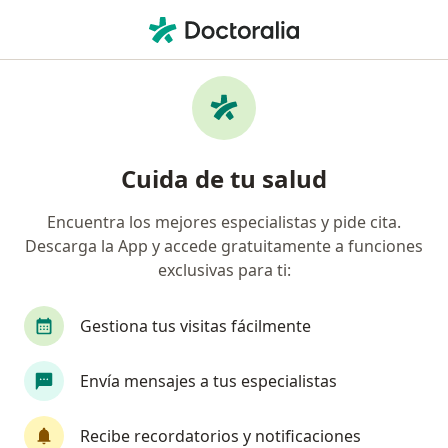
Men
¿Qué estás buscando?
Página De Inicio
Servicios
Consulta De Valoración
Consulta de valoración -
Cuida de tu salud
Información, expertos y
preguntas frecuentes
Encuentra los mejores especialistas y pide cita.
Descarga la App y accede gratuitamente a funciones
exclusivas para ti:
Gestiona tus visitas fácilmente
Información
Envía mensajes a tus especialistas
Expertos en consulta de valoración
Recibe recordatorios y notificaciones