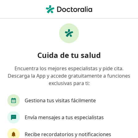
Men
Lipoescultura • Yopal, Casanare
Filtros
• 1
Mapa
Especialistas en Lipoescultura Yopal
Cuida de tu salud
Encuentra los mejores especialistas y pide cita.
¿Qué especialidad estás buscando?
Descarga la App y accede gratuitamente a funciones
Cirujano plástico
Médico estético
exclusivas para ti:
Gestiona tus visitas fácilmente
Envía mensajes a tus especialistas
Recibe recordatorios y notificaciones