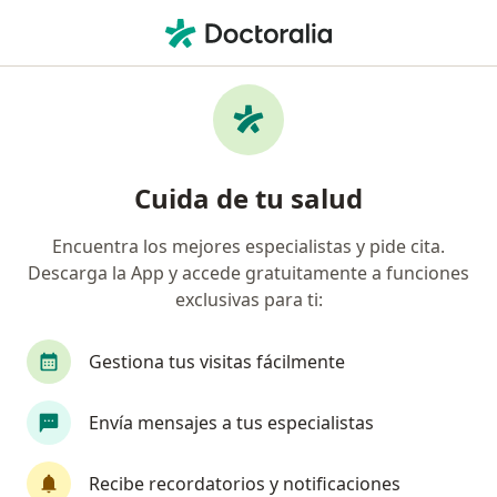
Men
Nutricionista • Yopal, Casanare
Filtros
Seguro
Mapa
Nutricionistas en Yopal
Cuida de tu salud
Encuentra los mejores especialistas y pide cita.
¿Cuál es tu compañía aseguradora?
Descarga la App y accede gratuitamente a funciones
exclusivas para ti:
Gestiona tus visitas fácilmente
Envía mensajes a tus especialistas
Recibe recordatorios y notificaciones
Dra. Elizabeth Calderón Murillo