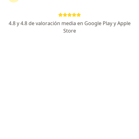
Santiago Merchan Cadavid
Cirujano plástico
4.8 y 4.8 de valoración media en Google Play y Apple
Bogotá
Store
Reservar cita
Federico G Vélez B
Cirujano plástico
Medellín
Reservar cita
Maria Consuelo Carranza Botía
Cirujano plástico
Bogotá
Reservar cita
Diana Carolina Gómez Prada