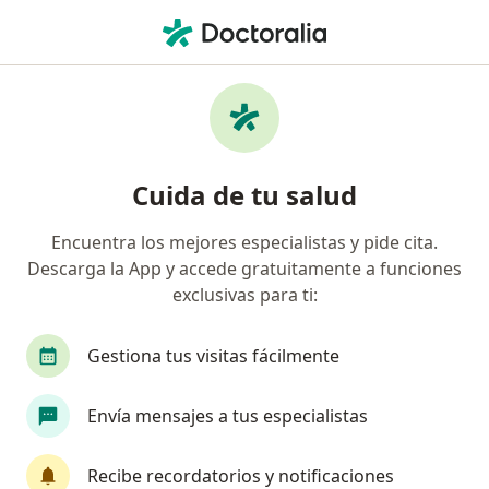
Men
¿Qué estás buscando?
Página De Inicio
Servicios
Lipoescultura
Lipoescultura - Información,
Cuida de tu salud
expertos y preguntas frecuentes
Encuentra los mejores especialistas y pide cita.
Descarga la App y accede gratuitamente a funciones
exclusivas para ti:
Información
Pregunta al Experto
Gestiona tus visitas fácilmente
Expertos en lipoescultura
Envía mensajes a tus especialistas
Recibe recordatorios y notificaciones