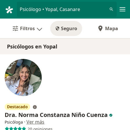
Men
Psicólogo • Yopal, Casanare
Filtros
Seguro
Mapa
Psicólogos en Yopal
Destacado
Dra. Norma Constanza Niño Cuenza
·
Ver más
Psicóloga
20 opiniones