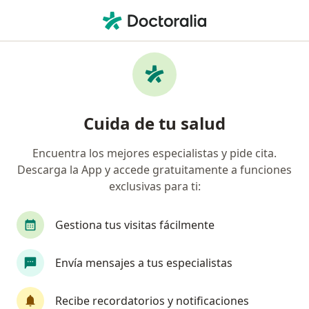
Men
Mamografía • Medellín, Antioquia
Filtros
• 1
Seguro
Mapa
Especialistas en Mamografía Medellín
Cuida de tu salud
Encuentra los mejores especialistas y pide cita.
¿Qué especialidad estás buscando?
Descarga la App y accede gratuitamente a funciones
Ginecólogo
Radiólogo
Ortopedista y Tra
exclusivas para ti:
Gestiona tus visitas fácilmente
Envía mensajes a tus especialistas
Recibe recordatorios y notificaciones