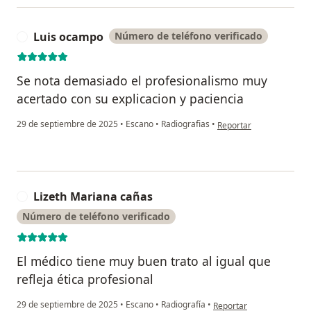
Luis ocampo
Número de teléfono verificado
L
Se nota demasiado el profesionalismo muy
acertado con su explicacion y paciencia
en opinión del usuario 
29 de septiembre de 2025
•
Escano
•
Radiografias
•
Reportar
Lizeth Mariana cañas
L
Número de teléfono verificado
El médico tiene muy buen trato al igual que
refleja ética profesional
en opinión del usuario L
29 de septiembre de 2025
•
Escano
•
Radiografía
•
Reportar