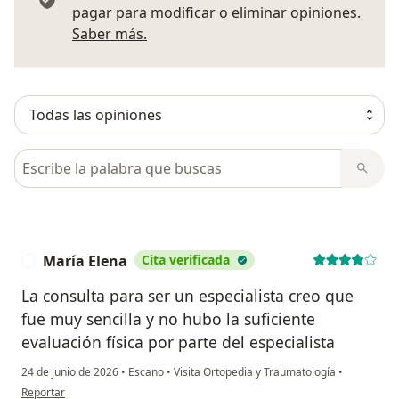
pagar para modificar o eliminar opiniones.
Más información sobre opiniones
Saber más.
Busca en opiniones
María Elena
Cita verificada
M
La consulta para ser un especialista creo que
fue muy sencilla y no hubo la suficiente
evaluación física por parte del especialista
24 de junio de 2026
•
Escano
•
Visita Ortopedia y Traumatología
•
en opinión del usuario María Elena
Reportar