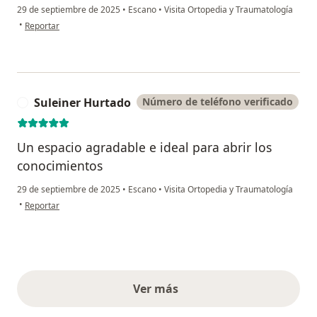
29 de septiembre de 2025
•
Escano
•
Visita Ortopedia y Traumatología
en opinión del usuario D p
•
Reportar
Suleiner Hurtado
Número de teléfono verificado
S
Un espacio agradable e ideal para abrir los
conocimientos
29 de septiembre de 2025
•
Escano
•
Visita Ortopedia y Traumatología
en opinión del usuario Suleiner Hurtado
•
Reportar
Ver más
opiniones anteriores