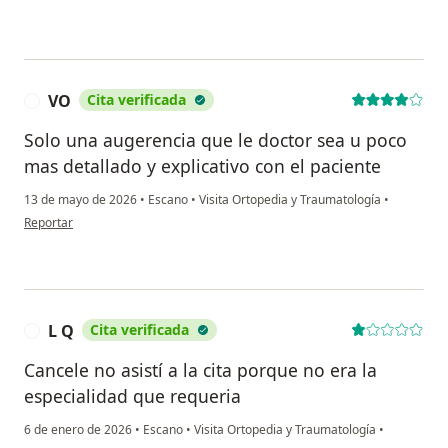
VO
Cita verificada
V
Solo una augerencia que le doctor sea u poco
mas detallado y explicativo con el paciente
13 de mayo de 2026
•
Escano
•
Visita Ortopedia y Traumatología
•
en opinión del usuario VO
Reportar
L Q
Cita verificada
L
Cancele no asistí a la cita porque no era la
especialidad que requeria
6 de enero de 2026
•
Escano
•
Visita Ortopedia y Traumatología
•
en opinión del usuario L Q