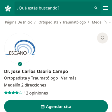
Men
¿Qué estás buscando?
Página De Inicio
Ortopedista Y Traumatólogo
Medellín
C
Dr.
Jose Carlos Osorio Campo
sobre las especial
Ortopedista y Traumatólogo
·
Ver más
Medellín
2 direcciones
12 opiniones
Agendar cita