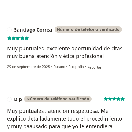
Santiago Correa
Número de teléfono verificado
S
Muy puntuales, excelente oportunidad de citas,
muy buena atención y ética profesional
en opinión del usuario San
29 de septiembre de 2025
•
Escano
•
Ecografía
•
Reportar
D p
Número de teléfono verificado
D
Muy puntuales , atencion respetuosa. Me
expliico detalladamente todo el procedimiento
y muy paausado para que yo le entendiera