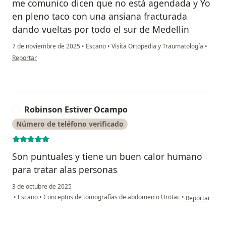
me comunico dicen que no está agendada y Yo
en pleno taco con una ansiana fracturada
dando vueltas por todo el sur de Medellin
7 de noviembre de 2025
•
Escano
•
Visita Ortopedia y Traumatología
•
en opinión del usuario Lina Carvajal
Reportar
Robinson Estiver Ocampo
R
Número de teléfono verificado
Son puntuales y tiene un buen calor humano
para tratar alas personas
3 de octubre de 2025
en opinión de
•
Escano
•
Conceptos de tomografías de abdomen o Urotac
•
Reportar