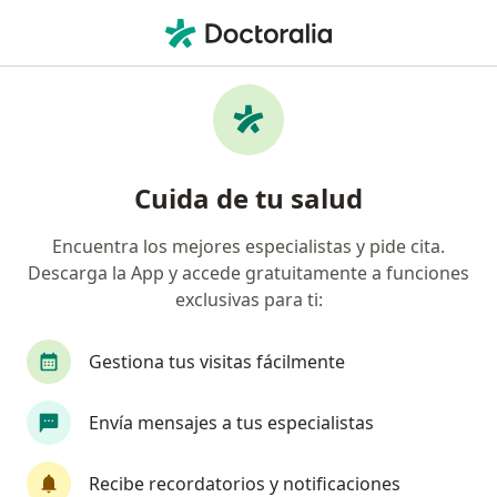
Men
Masaje Relajante • Tunja, Boyacá
Filtros
• 1
Seguro
Mapa
Especialistas en Masaje relajante Tunja
Cuida de tu salud
Encuentra los mejores especialistas y pide cita.
¿Qué especialidad estás buscando?
Descarga la App y accede gratuitamente a funciones
Fisioterapeuta
Terapeuta complementario
exclusivas para ti:
Gestiona tus visitas fácilmente
Envía mensajes a tus especialistas
Recibe recordatorios y notificaciones